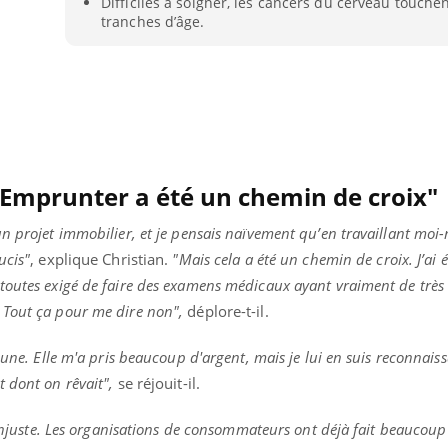
Difficiles à soigner, les cancers du cerveau touchen
tranches d’âge.
"Emprunter a été un chemin de croix"
un projet immobilier, et je pensais naïvement qu’en travaillant mo
ucis"
, explique Christian.
"Mais cela a été un chemin de croix. J’ai 
toutes exigé de faire des examens médicaux ayant vraiment de très 
 Tout ça pour me dire non",
déplore-t-il.
 une. Elle m'a pris beaucoup d'argent, mais je lui en suis reconnaiss
Youtube
P DE FOOD sur le diabète
Quand l’entreprise mi
tube
Youtube
Youtube
être global
 dont on rêvait",
se réjouit-il.
 de food sur le diabète, c'est votre
"Les rendez-vous de la sa
veau rendez-vous culinaire qui
t injuste. Les organisations de consommateurs ont déjà fait beaucou
qualité de vie au travail"
cule les idées reçues ! Dans cet