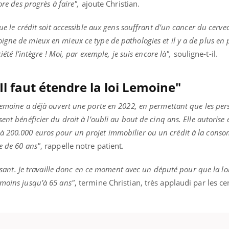
ore des progrès à faire",
ajoute Christian.
Docteur reçoivent Régis 
ode, une ...
directeur ...
ue le crédit soit accessible aux gens souffrant d’un cancer du cervea
gne de mieux en mieux ce type de pathologies et il y a de plus en 
iété l’intègre ! Moi, par exemple, je suis encore là",
souligne-t-il.
Il faut étendre la loi Lemoine"
Lemoine a déjà ouvert une porte en 2022, en permettant que les pe
ent bénéficier du droit à l’oubli au bout de cinq ans. Elle autoris
 200.000 euros pour un projet immobilier ou un crédit à la cons
e de 60 ans"
, rappelle notre patient.
ffisant. Je travaille donc en ce moment avec un député pour que la l
 moins jusqu’à 65 ans"
, termine Christian, très applaudi par les c