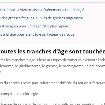
it neuf mois à vivre mais cet événement a tout changé
ti des grosses fatigues, suivies de grosses migraines”
est sanguin pour un diagnostic plus rapide
s à la tête pourraient être un facteur de risque
toutes les tranches d’âge sont touché
es les tranches d’âge. Plusieurs types de tumeurs existent : l’
dymome, le glioblastome, le gliome, le méningiome, le neurinom
e.
s du cerveau reste particulièrement difficile du fait de 4 facteurs
i complique la chirurgie ;
chargée de protéger le cerveau, qui empêche une pénétration eff