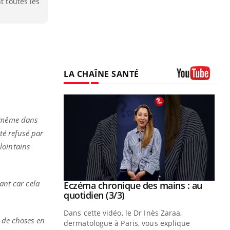
t toutes les
LA CHAÎNE SANTÉ
Youtube
i-même dans
été refusé par
lointains
ant car cela
se sur le bien
Eczéma chronique des mains : au
Youtube
Youtube
quotidien (3/3)
nté et de la
Dans cette vidéo, le Dr Inès Zaraa,
p de choses en
 de Pourquoi
dermatologue à Paris, vous explique