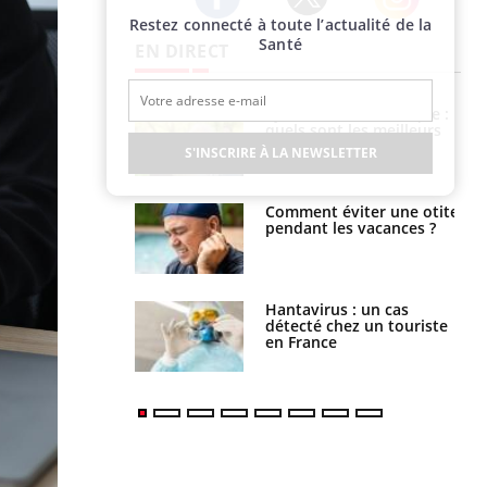
Restez connecté à toute l’actualité de la
Twitter
Facebook
Instagram
Santé
EN DIRECT
Syndrome métabolique :
quels sont les meilleurs
exercices physiques ?
S'INSCRIRE À LA NEWSLETTER
Comment éviter une otite
pendant les vacances ?
Hantavirus : un cas
détecté chez un touriste
en France