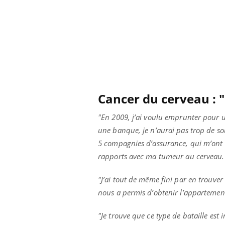
Cancer du cerveau : 
"En 2009, j’ai voulu emprunter pour 
une banque, je n’aurai pas trop de so
5 compagnies d’assurance, qui m’ont 
rapports avec ma tumeur au cerveau.
"J’ai tout de même fini par en trouver
Youtube
026
Un « jumeau numérique » pour
COU
Youtube
You
faciliter l’accès à la médecine
nous a permis d’obtenir l’appartement
 pour de
Youtube
Coup
préventive
eintes de
nou
"Je trouve que ce type de bataille es
Un établissement lié à un groupe
 de questions, de
bous