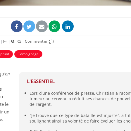
|
|
|
Commenter
prunt
Témoignage
 qu’on
L'ESSENTIEL
s
Lors d’une conférence de presse, Christian a raco
au
tumeur au cerveau a réduit ses chances de pouvo
té le
de l’argent.
ir un
"Je trouve que ce type de bataille est injuste", a-t-il
e.
soulignant ainsi sa volonté de faire évoluer les cho