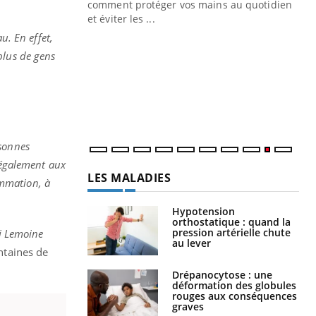
Blugeon, DRH et
comment protéger vos mains au quotidien
et éviter les ...
Ec
You
u. En effet,
sy
plus de gens
Une
sèc
per
irri
rsonnes
e également aux
LES MALADIES
ommation, à
Hypotension
orthostatique : quand la
pression artérielle chute
oi Lemoine
au lever
entaines de
Drépanocytose : une
déformation des globules
rouges aux conséquences
graves