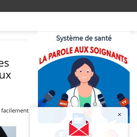
es
aux
s facilement
Publicité