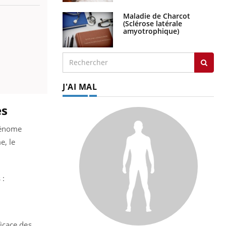
Maladie de Charcot
(Sclérose latérale
amyotrophique)
J'AI MAL
es
adénome
e, le
 :
icace des