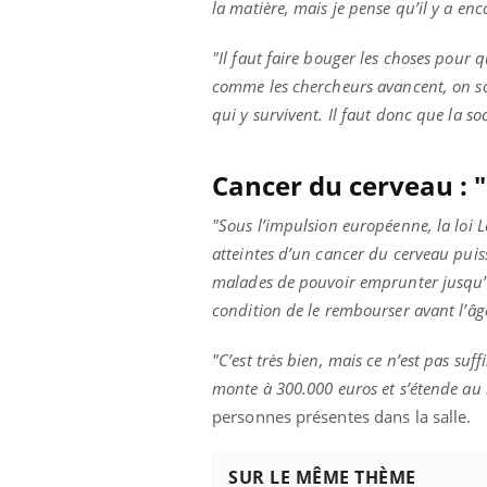
mutualiste innove en matière de bilan de
la matière, mais je pense qu’il y a enc
épis
santé : l'utilisation d'un « jumeau
numérique » permet ...
"Il faut faire bouger les choses pour q
comme les chercheurs avancent, on soi
qui y survivent. Il faut donc que la soc
Cancer du cerveau : "
"Sous l’impulsion européenne, la loi 
atteintes d’un cancer du cerveau puiss
malades de pouvoir emprunter jusqu’à
condition de le rembourser avant l’âg
"C’est très bien, mais ce n’est pas su
monte à 300.000 euros et s’étende au
personnes présentes dans la salle.
SUR LE MÊME THÈME