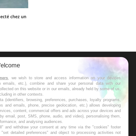
Mortalité infantile : un rapport
tecté chez un
s’interroge sur son taux élevé en
France
elcome
ER
tners
, we wish to store and access information on your devices
in emails, etc.), combine and share your personal data with our
s les semaines les meilleures
ollected on this website or in our emails, already held by some of us,
ncluding in other contexts.
ta (identifiers, browsing, preferences, purchases, loyalty programs,
es and emails, phone, precise geolocation, etc.) allows developing
ervices, content, commercial offers and ads across your devices and
 by email, post, SMS, phone, audio, and video), personalising them,
RE
rformance, and analysing audiences.
l" and withdraw your consent at any time via the "cookies" footer
"set detailed preferences" and object to processing activities not