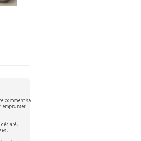
nté comment sa
ir emprunter
 déclaré,
ses.