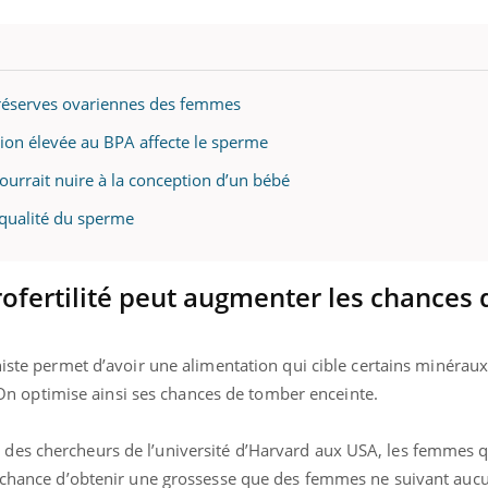
uline & Charge mentale : et si on
Eczéma Chronique des
es réserves ovariennes des femmes
tube
Youtube
Youtube
Y
it en parler??
préparer pour l’été !
ition élevée au BPA affecte le sperme
026, l'insuline dans le diabète de type 2
L'été arrive… et avec lui,
 pourrait nuire à la conception d’un bébé
e entourée d'idées reçues chez les
rythme de vie ! Vacances, 
ients comme parfois chez les soignants.
soleil, activités en plein
a qualité du sperme
sont ...
rofertilité peut augmenter les chances 
iste permet d’avoir une alimentation qui cible certains minéraux
é. On optimise ainsi ses chances de tomber enceinte.
des chercheurs de l’université d’Harvard aux USA, les femmes q
e chance d’obtenir une grossesse que des femmes ne suivant auc