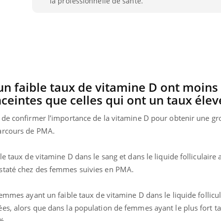
la professionnelle de santé.
VIH : la fin du comprimé
Le Viagr
tous les jours se profile-t-
freiner 
elle enfin ?
cancer ?
n faible taux de vitamine D ont moins
eintes que celles qui ont un taux élev
de confirmer l’importance de la vitamine D pour obtenir une gr
arcours de PMA.
e taux de vitamine D dans le sang et dans le liquide folliculaire 
staté chez des femmes suivies en PMA.
emmes ayant un faible taux de vitamine D dans le liquide follicula
es, alors que dans la population de femmes ayant le plus fort t
%.