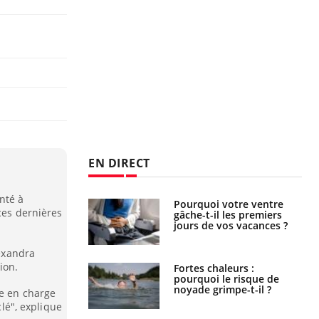
EN DIRECT
nté à
i votre ventre
Pourquoi manger moins
 ces dernières
il les premiers
de protéines pourrait
 vos vacances ?
finalement être bénéfique
lexandra
ion.
haleurs :
Grossesse et chaleur : ce
i le risque de
que dit la science
rimpe-t-il ?
se en charge
clé", explique