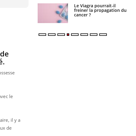
a pourrait-il
Le smartphone nuit-il à
la propagation du
l'apprentissage de la
lecture ?
 de
é.
ossesse
avec le
ire, il y a
aux de