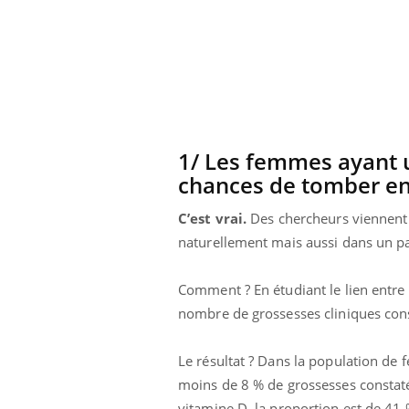
 connectés :
Les médicaments GLP-1
le travail
protègent-ils aussi les os
de plus en plus
?
soirées
1/ Les femmes ayant u
chances de tomber enc
C’est vrai.
Des chercheurs viennent 
naturellement mais aussi dans un p
Comment ? En étudiant le lien entre l
nombre de grossesses cliniques con
Le résultat ? Dans la population de f
moins de 8 % de grossesses constaté
vitamine D, la proportion est de 41 