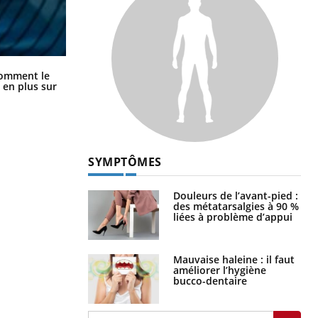
Cancer colorectal : une stratégie
comment le
simple aurait changé la donne au
 en plus sur
Pays basque
SYMPTÔMES
Douleurs de l’avant-pied :
des métatarsalgies à 90 %
liées à problème d’appui
Mauvaise haleine : il faut
améliorer l’hygiène
bucco-dentaire