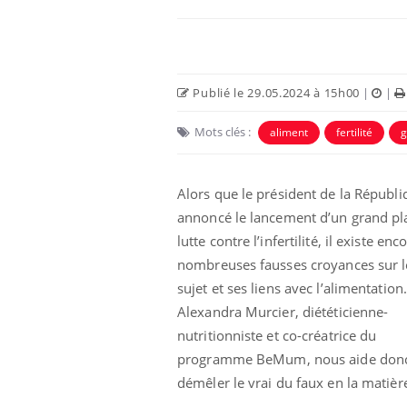
Publié le 29.05.2024 à 15h00
|
|
Mots clés :
aliment
fertilité
g
Alors que le président de la Républi
annoncé le lancement d’un grand pl
lutte contre l’infertilité, il existe enc
 à risque : ce jus
Cancer colorectal : une
nombreuses fausses croyances sur l
ttire l'attention
stratégie simple aurait
cheurs
changé la donne au Pays
sujet et ses liens avec l’alimentation.
basque
Alexandra Murcier, diététicienne-
nutritionniste et co-créatrice du
 oublier les
Chikungunya, dengue,
n vacances ?
West Nile : que se passe-
programme BeMum, nous aide donc
t-il dans le sud de la
démêler le vrai du faux en la matièr
France ?