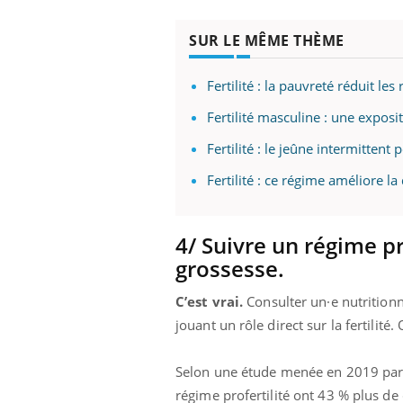
SUR LE MÊME THÈME
 Mains :
Carence en fer : comprendre pour
Ins
Fertilité : la pauvreté réduit l
Youtube
You
Youtube
Youtube
prévenir
osa
Fertilité masculine : une expos
aciles à aborder...
Fatigue, irritabilité, brouillard mental ou
En 2
Fertilité : le jeûne intermittent
poser des
même alopécie… Les symptômes de la
rest
'un proche c'est
carence en fer sont multiples ce qui la rend
pat
Fertilité : ce régime améliore l
...
4/ Suivre un régime p
grossesse.
C’est vrai.
Consulter un·e nutritionn
jouant un rôle direct sur la fertilit
Selon une étude menée en 2019 par 
régime profertilité ont 43 % plus d