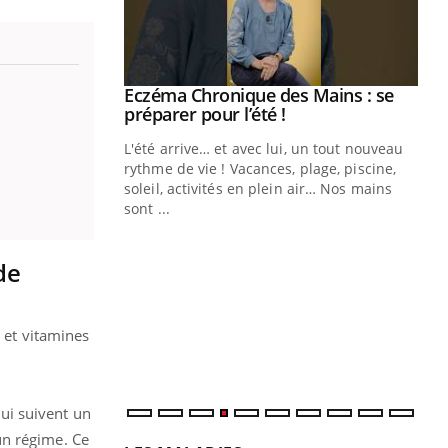
 Mains : se
outube
 un tout nouveau
plage, piscine,
 air… Nos mains
Youtube
Diabète & Ramadan 2026
Un
Youtube
You
fac
Le Ramadan approche, et, pour de
pr
de
nombreuses personnes atteintes de
Un 
diabète, c'est une période de questions, de
mut
défis, mais ...
 et vitamines
san
num
ui suivent un
un régime.
Ce