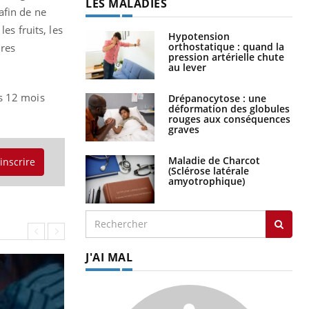
LES MALADIES
afin de ne
es fruits, les
Hypotension
orthostatique : quand la
ires
pression artérielle chute
au lever
ès 12 mois
Drépanocytose : une
déformation des globules
rouges aux conséquences
graves
Maladie de Charcot
'inscrire
(Sclérose latérale
amyotrophique)
J'AI MAL