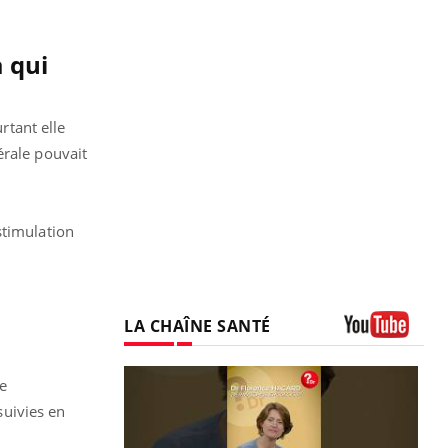
à qui
rtant elle
érale pouvait
stimulation
a
LA CHAÎNE SANTÉ
Youtube
e
uivies en