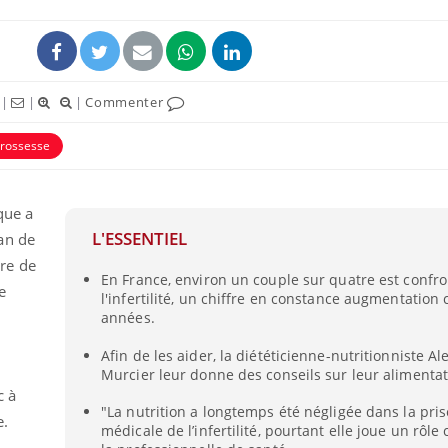
|
|
|
Commenter
rossesse
que a
L'ESSENTIEL
an de
ore de
En France, environ un couple sur quatre est confro
Cytomégalovirus : ce qui
Pourquo
e
l'infertilité, un chiffre en constance augmentation
change dans la prise en
gâche-t-
charge des femmes
jours de
années.
enceintes
Afin de les aider, la diététicienne-nutritionniste A
Murcier leur donne des conseils sur leur alimentat
La sieste empêche-t-elle
Fortes c
de dormir la nuit ?
pourquo
 à
noyade g
"La nutrition a longtemps été négligée dans la pri
e.
médicale de l’infertilité, pourtant elle joue un rôle 