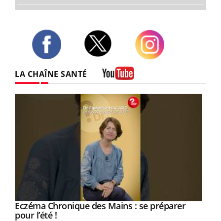
Twitter
Facebook
Instagram
LA CHAÎNE SANTÉ
Youtube
Eczéma Chronique des Mains : se préparer
Youtube
Youtube
pour l’été !