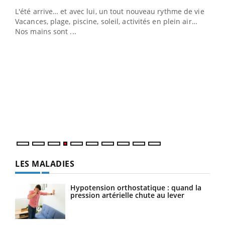
L'été arrive… et avec lui, un tout nouveau rythme de vie !
Vacances, plage, piscine, soleil, activités en plein air…
Nos mains sont ...
Dia
You
Le 
pers
ques
LES MALADIES
Hypotension orthostatique : quand la
pression artérielle chute au lever