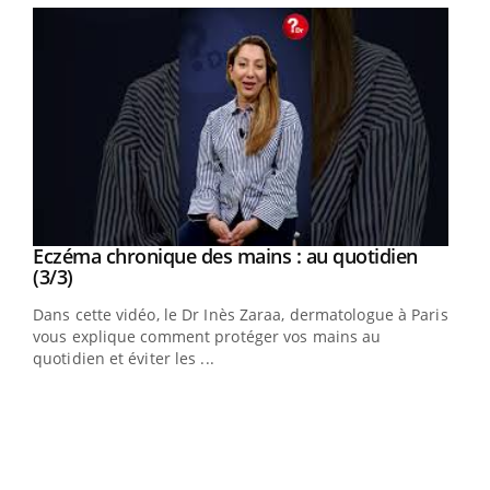
Youtube
al
Eczéma chronique des mains : au quotidien
Youtube
Youtube
(3/3)
au
Dans cette vidéo, le Dr Inès Zaraa, dermatologue à Paris,
,
vous explique comment protéger vos mains au
quotidien et éviter les ...
Ecz
You
(2/3