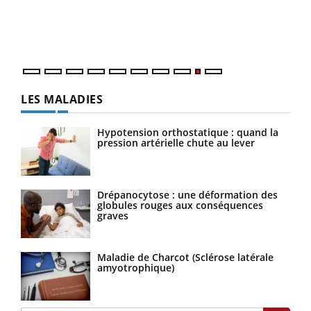
Une 
une 
une i
LES MALADIES
Hypotension orthostatique : quand la
pression artérielle chute au lever
Drépanocytose : une déformation des
globules rouges aux conséquences
graves
Maladie de Charcot (Sclérose latérale
amyotrophique)