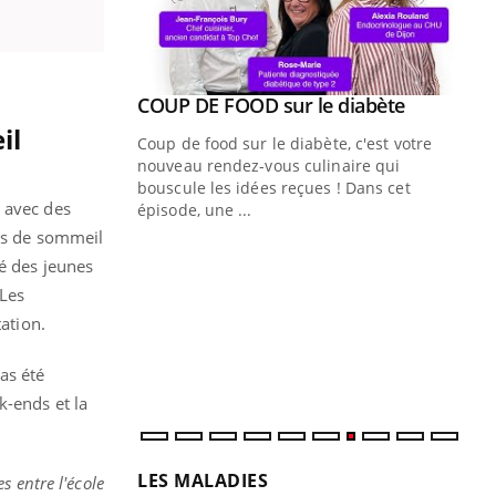
Youtube
 diabète
il
e, c'est votre
naire qui
 ! Dans cet
, avec des
mps de sommeil
Quand l’entreprise mise sur le bien
Ec
Youtube
You
ié des jeunes
Youtube
être global
quo
 Les
"Les rendez-vous de la santé et de la
Dan
tation.
qualité de vie au travail" de Pourquoi
der
Docteur reçoivent Régis Blugeon, DRH et
com
as été
directeur ...
et é
k-ends et la
LES MALADIES
s entre l'école