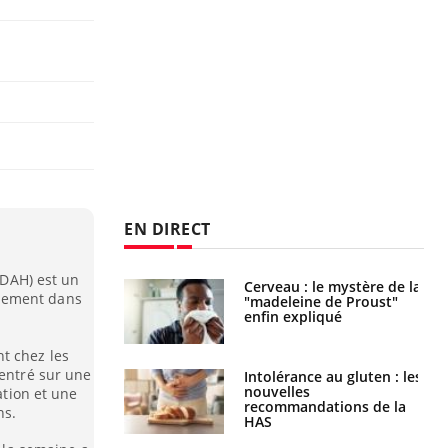
EN DIRECT
(TDAH) est un
: le mystère de la
Le décalage des horaires
lement dans
ine de Proust"
d'été : quel impact sur le
pliqué
sommeil ?
t chez les
centré sur une
nce au gluten : les
Grossesse : ces polluants
es
pourraient influencer le
ation et une
ndations de la
poids des enfants
ns.