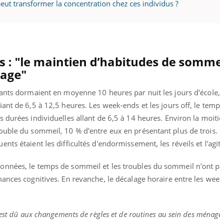
ut transformer la concentration chez ces individus ?
« jumeau numérique » pour
COUP DE FOOD sur le
tube
Youtube
iliter l’accès à la médecine
s : "le maintien d’habitudes de somme
Youtube
Coup de food sur le diabèt
ventive
sage"
nouveau rendez-vous culi
établissement lié à un groupe
bouscule les idées reçues
fants dormaient en moyenne 10 heures par nuit les jours d'école
ualiste innove en matière de bilan de
épisode, une ...
é : l'utilisation d'un « jumeau
iant de 6,5 à 12,5 heures. Les week-ends et les jours off, le te
érique » permet ...
 durées individuelles allant de 6,5 à 14 heures. Environ la moit
ouble du sommeil, 10 % d'entre eux en présentant plus de trois.
ts étaient les difficultés d'endormissement, les réveils et l'agi
onnées, le temps de sommeil et les troubles du sommeil n'ont p
ances cognitives. En revanche, le décalage horaire entre les wee
 est dû aux changements de règles et de routines au sein des ménage