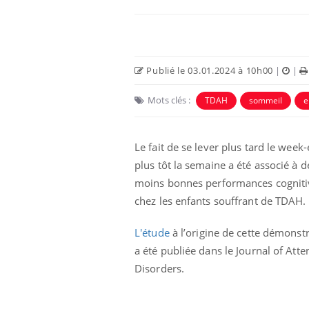
Publié le 03.01.2024 à 10h00
|
|
Mots clés :
TDAH
sommeil
e
Le fait de se lever plus tard le week
plus tôt la semaine a été associé à d
moins bonnes performances cogniti
e et chaleur : ce
Mordue par un
chez les enfants souffrant de TDAH.
a science
barracuda, une petite fille
secourue grâce à un
réflexe essentiel
L'étude
à l’origine de cette démonst
a été publiée dans le Journal of Atte
phone nuit-il à
Légionellose en Suisse :
Disorders.
tissage de la
quelle est l’origine de la
contamination ?