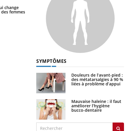
La sieste empêche-t-elle de dormir
ui change
la nuit ?
ge des femmes
SYMPTÔMES
Douleurs de l’avant-pied :
des métatarsalgies à 90 %
liées à problème d’appui
Mauvaise haleine : il faut
améliorer l’hygiène
bucco-dentaire