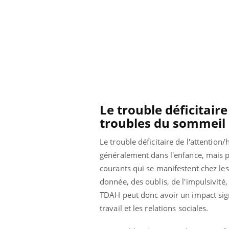
ar une tique en
Allergies alimentaires :
, elle reste dans
une nouvelle arme contre
pendant 42 jours
les réactions sévères
Le trouble déficitaire
troubles du sommeil
Le trouble déficitaire de l'attentio
généralement dans l'enfance, mais pe
courants qui se manifestent chez les
donnée, des oublis, de l'impulsivité,
TDAH peut donc avoir un impact signif
travail et les relations sociales.