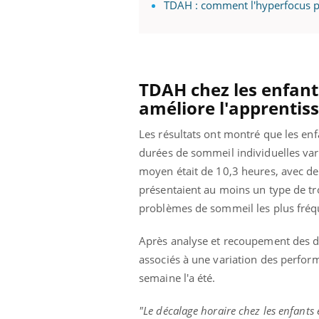
TDAH : comment l'hyperfocus pe
Youtube
 Mains : se
Diabète & Ramadan 2026
Un 
Youtube
You
outube
fac
TDAH chez les enfant
Le Ramadan approche, et, pour de
pré
améliore l'apprentis
un tout nouveau
nombreuses personnes atteintes de
Un 
lage, piscine,
diabète, c'est une période de questions, de
Les résultats ont montré que les en
mut
air… Nos mains
défis, mais ...
sant
durées de sommeil individuelles var
num
moyen était de 10,3 heures, avec des
présentaient au moins un type de tr
problèmes de sommeil les plus fréquen
Après analyse et recoupement des d
associés à une variation des perform
semaine l'a été.
"Le décalage horaire chez les enfants