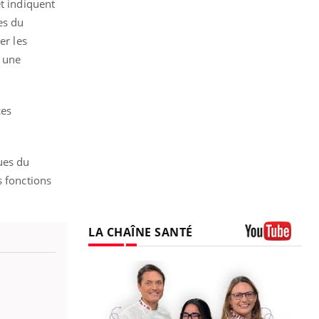
et indiquent
es du
er les
à une
ces
ues du
s fonctions
LA CHAÎNE SANTÉ
Youtube