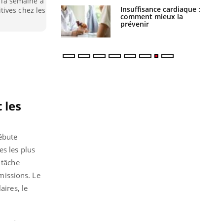
t la semaine a
ance cardiaque :
Autisme : pourquoi le
tives chez les
 mieux la
cerveau reconnaît-il les
r
visages autrement ?
 les
débute
es les plus
 tâche
 missions. Le
aires, le