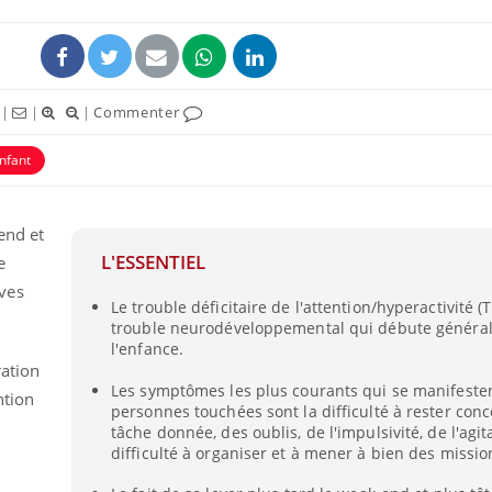
|
|
|
Commenter
nfant
-end et
L'ESSENTIEL
e
ves
Le trouble déficitaire de l'attention/hyperactivité 
Comment gérer le
Cerveau 
trouble neurodéveloppemental qui débute généra
sommeil des enfants en
"madele
vacances ?
enfin ex
l'enfance.
ration
Les symptômes les plus courants qui se manifesten
ntion
personnes touchées sont la difficulté à rester con
Bilan prévention : ce que
Intoléra
les kinés pourront
nouvell
tâche donnée, des oublis, de l'impulsivité, de l'agit
bientôt faire
recomma
difficulté à organiser et à mener à bien des missio
HAS