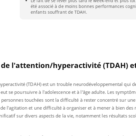
Le fait de se lever plus tard le week-end et plus tô
TDAH : quel est ce
Insuffis
été associé à de moins bonnes performances cogni
traitement autorisé aux
comment
enfants souffrant de TDAH.
États-Unis ?
préveni
 de l'attention/hyperactivité (TDAH) et
n/hyperactivité (TDAH) est un trouble neurodéveloppemental qui 
ut se poursuivre à l'adolescence et à l'âge adulte. Les symptôm
 personnes touchées sont la difficulté à rester concentré sur une
 de l'agitation et une difficulté à organiser et à mener à bien des
icatif sur divers aspects de la vie, notamment les résultats scol