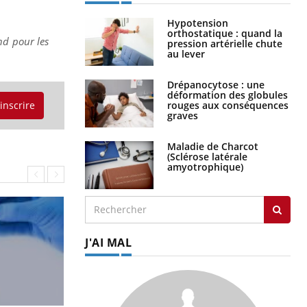
Hypotension
orthostatique : quand la
nd pour les
pression artérielle chute
au lever
Drépanocytose : une
déformation des globules
rouges aux conséquences
'inscrire
graves
Maladie de Charcot
(Sclérose latérale
amyotrophique)
J'AI MAL