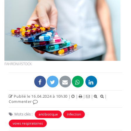
FAHRONI/ISTOCK
Publié le 16.04.2024 à 10h30
|
|
|
|
|
Commenter
Mots clés :
antibiotique
infection
voies respiratoires