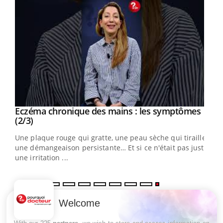
Eczéma chronique des mains : les symptômes
Youtube
Youtube
(2/3)
ris,
Une plaque rouge qui gratte, une peau sèche qui tiraille,
une démangeaison persistante… Et si ce n'était pas juste
une irritation ...
Welcome
LES MALADIES