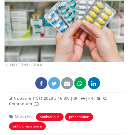
MJ_PROTOTYPE/ISTOCK
Publié le 14.11.2023 à 16h00
|
|
|
|
|
Commenter
Mots clés :
antibiotique
prescription
antibiorésistance