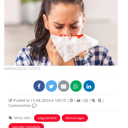
MARIANVEJCIK / ISTOCK.
Publié le 15.04.2024 à 12h15
|
|
|
|
|
Commenter
Mots clés :
saignement
hémorragie
journée mondiale