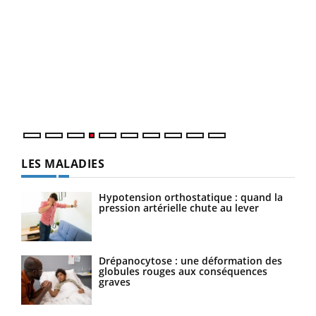
Dia
You
Le 
pers
ques
LES MALADIES
Hypotension orthostatique : quand la
pression artérielle chute au lever
Drépanocytose : une déformation des
globules rouges aux conséquences
graves