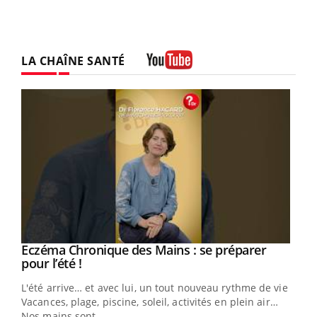
LA CHAÎNE SANTÉ
Youtube
Eczéma Chronique des Mains : se préparer
Youtube
Youtube
pour l’été !
L'été arrive… et avec lui, un tout nouveau rythme de vie !
Vacances, plage, piscine, soleil, activités en plein air…
Nos mains sont ...