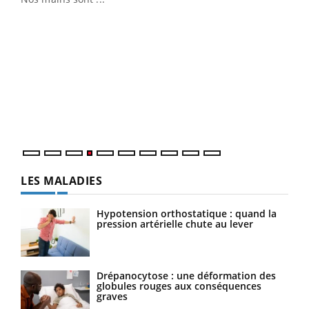
Dia
You
Le 
pers
ques
LES MALADIES
Hypotension orthostatique : quand la
pression artérielle chute au lever
Drépanocytose : une déformation des
globules rouges aux conséquences
graves