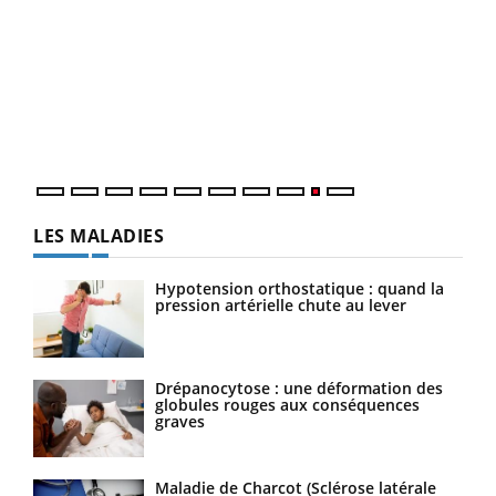
Ecz
You
(2/3
Une 
une 
une i
LES MALADIES
Hypotension orthostatique : quand la
pression artérielle chute au lever
Drépanocytose : une déformation des
globules rouges aux conséquences
graves
Maladie de Charcot (Sclérose latérale