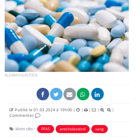
ALEXRATHS/ISTOCK
Publié le 01.03.2024 à 19h00
|
|
|
|
|
Commenter
Mots clés :
PFAS
anticholestérol
sang