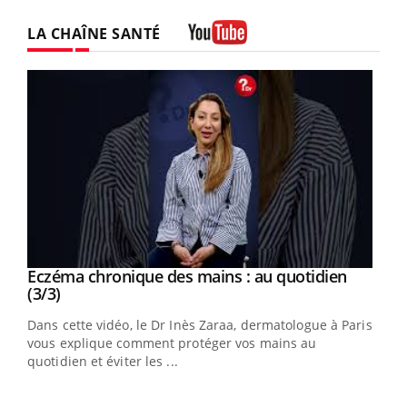
LA CHAÎNE SANTÉ
Youtube
Youtube
al
Eczéma chronique des mains : au quotidien
Youtube
Youtube
(3/3)
au
Dans cette vidéo, le Dr Inès Zaraa, dermatologue à Paris,
,
vous explique comment protéger vos mains au
quotidien et éviter les ...