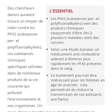
Des chercheurs
L'ESSENTIEL
danois auraient
Les PFAS (substances per- et
trouvé un moyen de
polyfluoroalkylées) sont des
lutter contre les
produits chimiques
soupçonnés d'être liés à
PFAS (substances
plusieurs maladies dont des
per- et
cancers.
polyfluoroalkylées),
Selon une étude danoise, un
ces substances
médicament anti-cholestérol
aiderait à éliminer plus
chimiques
rapidement les PFAS présents
spécifiques utilisées
dans le sang.
dans de nombreux
Ce traitement pourrait être
produits de la vie
intéressant pour les femmes en
âge de procréer. Cela
courante qui
permettrait de réduire la
polluent
transmission de ses polluants
l’environnement et
aux foetus.
nos organismes. Un
essai clinique montre qu’un médicament contre le