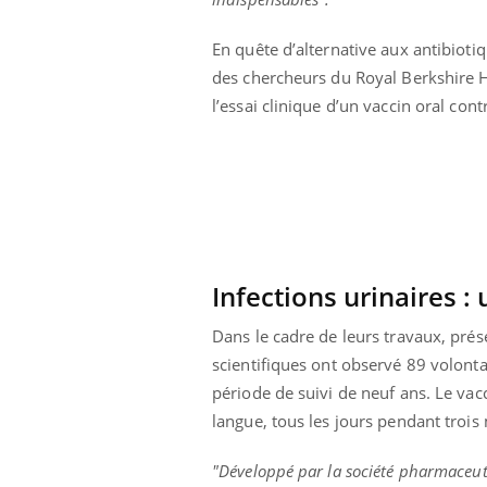
En quête d’alternative aux antibiotiq
des chercheurs du Royal Berkshire H
l’essai clinique d’un vaccin oral cont
Infections urinaires :
Dans le cadre de leurs travaux, prés
scientifiques ont observé 89 volonta
Youtube
ue » pour
COUP DE FOOD sur le diabète
Qua
période de suivi de neuf ans. Le vac
Youtube
You
médecine
êtr
langue, tous les jours pendant trois
Coup de food sur le diabète, c'est votre
"Les
nouveau rendez-vous culinaire qui
"Développé par la société pharmaceut
 groupe
qual
bouscule les idées reçues ! Dans cet