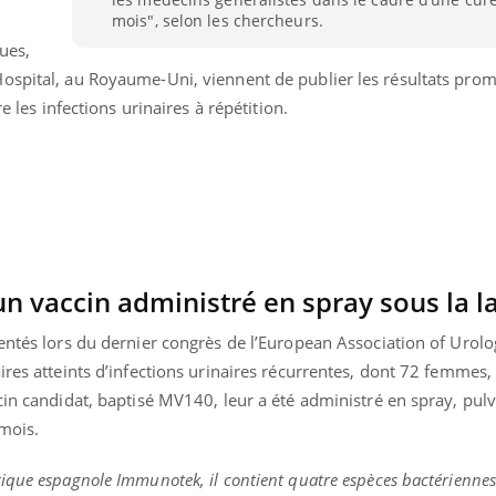
mois", selon les chercheurs.
ues,
ospital, au Royaume-Uni, viennent de publier les résultats prom
re les infections urinaires à répétition.
 un vaccin administré en spray sous la 
entés lors du dernier congrès de l’European Association of Urolo
ires atteints d’infections urinaires récurrentes, dont 72 femmes
nd l’entreprise mise sur le bien
Eczéma chronique des
cin candidat, baptisé MV140, leur a été administré en spray, pulv
tube
Youtube
Youtube
Youtu
e global
quotidien (3/3)
 mois.
 rendez-vous de la santé et de la
Dans cette vidéo, le Dr In
ique espagnole Immunotek, il contient quatre espèces bactériennes
ité de vie au travail" de Pourquoi
dermatologue à Paris, vo