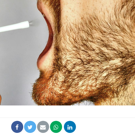
Hantavir
détecté 
en Fran
Mortalit
rapport 
son tau
Grossess
naturel 
des che