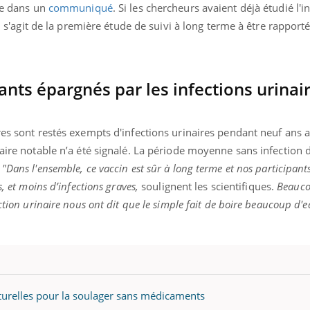
teur reçoivent Régis Blugeon, DRH et
comment protéger vos ma
ire dans un
communiqué
. Si les chercheurs avaient déjà étudié l'i
cteur ...
et éviter les ...
il s'agit de la première étude de suivi à long terme à être rapporté
ants épargnés par les infections urinai
res sont restés exempts d'infections urinaires pendant neuf ans 
daire notable n’a été signalé. La période moyenne sans infection d
.
"Dans l'ensemble, ce vaccin est sûr à long terme et nos participant
s, et moins d’infections graves,
soulignent les scientifiques.
Beauco
ction urinaire nous ont dit que le simple fait de boire beaucoup d'ea
naturelles pour la soulager sans médicaments