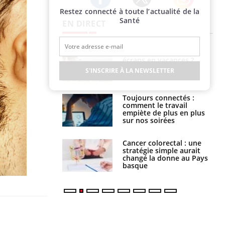
Restez connecté à toute l’actualité de la
Twitter
Facebook
Instagram
Santé
EN DIRECT
us : un cas
Comment oublier les
chez un touriste
écrans en vacances ?
ce
S'INSCRIRE À LA NEWSLETTER
é infantile : un
Toujours connectés :
s’interroge sur
comment le travail
x élevé en France
empiète de plus en plus
sur nos soirées
e à risque : ce jus
Cancer colorectal : une
attire l'attention
stratégie simple aurait
rcheurs
changé la donne au Pays
basque