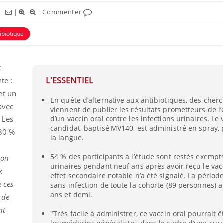
|
|
|
Commenter
ibiotique
t
L'ESSENTIEL
te :
et un
En quête d’alternative aux antibiotiques, des cher
avec
viennent de publier les résultats prometteurs de l’
 Les
d’un vaccin oral contre les infections urinaires. Le 
candidat, baptisé MV140, est administré en spray, 
 30 %
la langue.
54 % des participants à l’étude sont restés exempts
ion
urinaires pendant neuf ans après avoir reçu le vac
x
effet secondaire notable n’a été signalé. La pério
e ces
sans infection de toute la cohorte (89 personnes) a
ans et demi.
 de
nt
"Très facile à administrer, ce vaccin oral pourrait ê
les médecins généralistes dans le cadre d’une cure