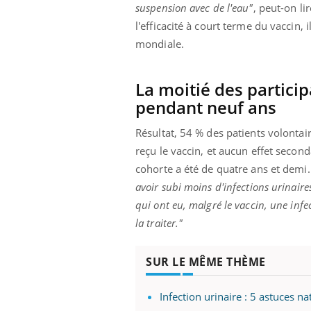
ère de bilan de
Doc
épisode, une ...
suspension avec de l'eau"
, peut-on l
« jumeau
dire
l'efficacité à court terme du vaccin, 
mondiale.
La moitié des particip
pendant neuf ans
Résultat, 54 % des patients volontai
reçu le vaccin, et aucun effet secon
cohorte a été de quatre ans et demi
avoir subi moins d'infections urinaire
qui ont eu, malgré le vaccin, une infe
la traiter."
SUR LE MÊME THÈME
Infection urinaire : 5 astuces 