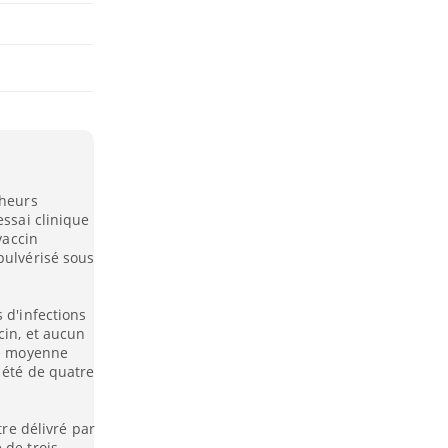
cheurs
essai clinique
vaccin
pulvérisé sous
 d'infections
cin, et aucun
de moyenne
 été de quatre
tre délivré par
 de trois