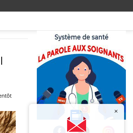
l
entôt
Publicité