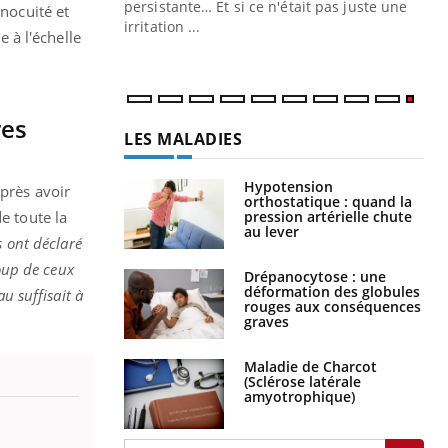
ins au quotidien
persistante… Et si ce n'était pas juste une
nnocuité et
irritation ...
e à l'échelle
res
LES MALADIES
Hypotension
après avoir
orthostatique : quand la
e toute la
pression artérielle chute
au lever
s ont déclaré
up de ceux
Drépanocytose : une
déformation des globules
u suffisait à
rouges aux conséquences
graves
Maladie de Charcot
(Sclérose latérale
amyotrophique)