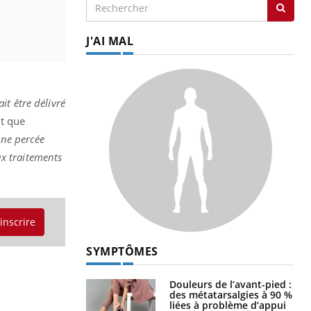
J'AI MAL
ait être délivré
nt que
une percée
ux traitements
'inscrire
SYMPTÔMES
Douleurs de l’avant-pied :
des métatarsalgies à 90 %
liées à problème d’appui