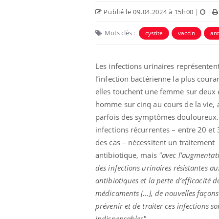
Publié le 09.04.2024 à 15h00
|
|
Mots clés :
cystite
vaccin
ant
Les infections urinaires représenten
l’infection bactérienne la plus couran
elles touchent une femme sur deux 
homme sur cinq au cours de la vie, 
parfois des symptômes douloureux.
infections récurrentes – entre 20 et
des cas – nécessitent un traitement
antibiotique, mais
"avec l'augmentat
des infections urinaires résistantes au
antibiotiques et la perte d’efficacité d
médicaments [...], de nouvelles façons
prévenir et de traiter ces infections so
indispensables".