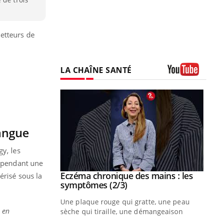
etteurs de
LA CHAÎNE SANTÉ
Youtube
langue
gy, les
, pendant une
 mains : au
Eczéma chronique des mains : les
érisé sous la
Youtube
be
Youtube
symptômes (2/3)
ès Zaraa,
Une plaque rouge qui gratte, une peau
 en
us explique
sèche qui tiraille, une démangeaison