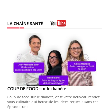
LA CHAÎNE SANTÉ
Youtube
Youtube
cès
COUP DE FOOD sur le diabète
Youtube
Coup de food sur le diabète, c'est votre nouveau rendez-
 en
vous culinaire qui bouscule les idées reçues ! Dans cet
u
épisode, une ...