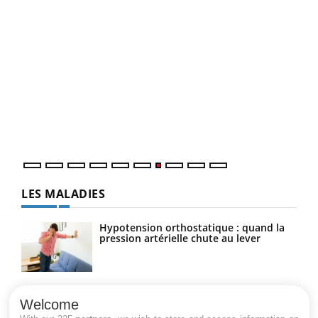
Qua
You
"Les
trav
DRH 
LES MALADIES
Hypotension orthostatique : quand la
pression artérielle chute au lever
Drépanocytose : une déformation des
globules rouges aux conséquences
Welcome
graves