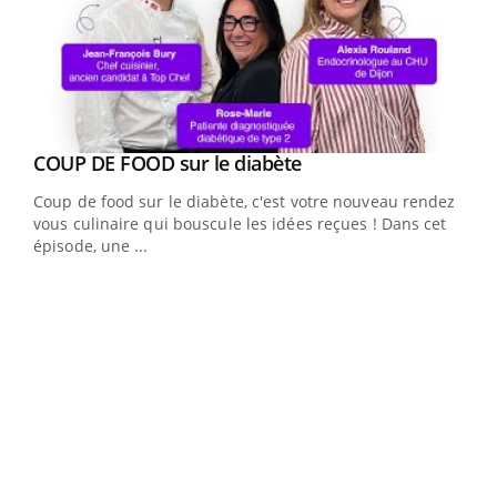
Youtube
Yout
COUP DE FOOD sur le diabète
Quand l’entreprise mise sur le bien être global
Youtube
Youtube
Coup de food sur le diabète, c'est votre nouveau rendez-
"Les rendez-vous de la santé et de la qualité de vie au
vous culinaire qui bouscule les idées reçues ! Dans cet
travail" de Pourquoi Docteur reçoivent Régis Blugeon,
épisode, une ...
DRH et directeur ...
Ecz
You
(3/3
Dans
vous
quot