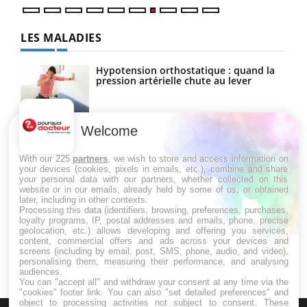
LES MALADIES
Hypotension orthostatique : quand la
pression artérielle chute au lever
Welcome
Drépanocytose : une déformation des
globules rouges aux conséquences
graves
With our 225
partners
, we wish to store and access information on
your devices (cookies, pixels in emails, etc.), combine and share
your personal data with our partners, whether collected on this
website or in our emails, already held by some of us, or obtained
Maladie de Charcot (Sclérose latérale
later, including in other contexts.
amyotrophique)
Processing this data (identifiers, browsing, preferences, purchases,
loyalty programs, IP, postal addresses and emails, phone, precise
geolocation, etc.) allows developing and offering you services,
content, commercial offers and ads across your devices and
screens (including by email, post, SMS, phone, audio, and video),
personalising them, measuring their performance, and analysing
audiences.
You can "accept all" and withdraw your consent at any time via the
"cookies" footer link
. You can also "set detailed preferences" and
object to processing activities not subject to consent. These