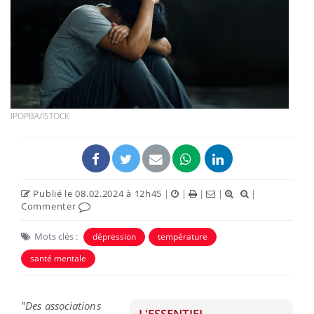
IPOPBA/ISTOCK
Publié le 08.02.2024 à 12h45
|
|
|
|
|
Commenter
Mots clés :
dépression
température
santé mentale
"Des associations
L'ESSENTIEL