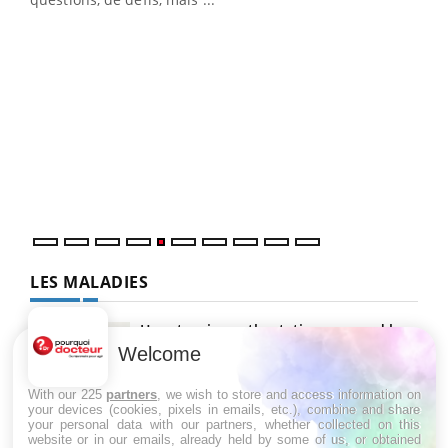
Un 
You
à l
Un é
mati
numé
LES MALADIES
Hypotension orthostatique : quand la
pression artérielle chute au lever
Welcome
With our 225
partners
, we wish to store and access information on
your devices (cookies, pixels in emails, etc.), combine and share
Drépanocytose : une déformation des
your personal data with our partners, whether collected on this
globules rouges aux conséquences
website or in our emails, already held by some of us, or obtained