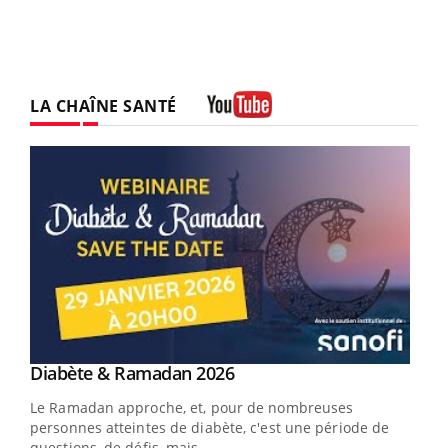
LA CHAÎNE SANTÉ
Youtube
Youtube
Diabète & Ramadan 2026
Youtube
Le Ramadan approche, et, pour de nombreuses
vie !
personnes atteintes de diabète, c'est une période de
…
questions, de défis, mais ...