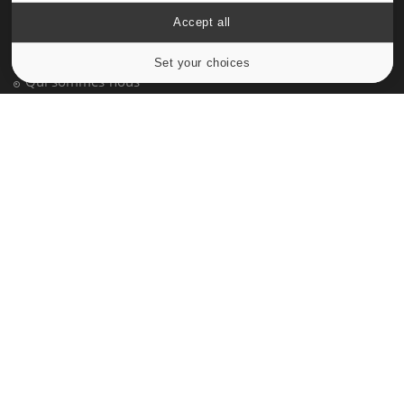
À PROPOS
Accept all
Données personnelles et cookies
Set your choices
Cookies settings
Qui sommes-nous
Conditions d'utilisation
Plan du site
Mentions Légales
Nous contacter
NEWSLETTER
Recevez toutes les semaines les meilleures infos santé
S'INSCRIRE