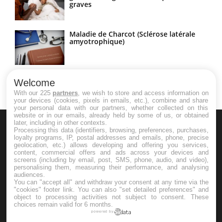
graves
Maladie de Charcot (Sclérose latérale
amyotrophique)
Welcome
With our 225
partners
, we wish to store and access information on
your devices (cookies, pixels in emails, etc.), combine and share
your personal data with our partners, whether collected on this
website or in our emails, already held by some of us, or obtained
later, including in other contexts.
Processing this data (identifiers, browsing, preferences, purchases,
loyalty programs, IP, postal addresses and emails, phone, precise
geolocation, etc.) allows developing and offering you services,
content, commercial offers and ads across your devices and
screens (including by email, post, SMS, phone, audio, and video),
Le site santé de référence avec chaque jour toute l'actualité
personalising them, measuring their performance, and analysing
audiences.
médicale decryptée par des médecins en exercice et les
You can "accept all" and withdraw your consent at any time via the
"cookies" footer link
. You can also "set detailed preferences" and
conseils des meilleurs spécialistes.
object to processing activities not subject to consent. These
choices remain valid for 6 months.
powered by