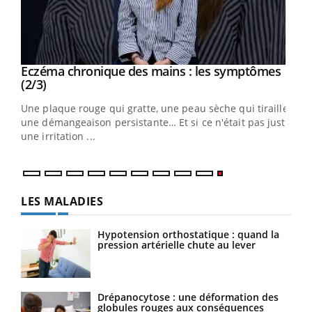
Eczéma chronique des mains : les symptômes
Youtube
Youtube
(2/3)
ris,
Une plaque rouge qui gratte, une peau sèche qui tiraille,
une démangeaison persistante… Et si ce n'était pas juste
une irritation ...
LES MALADIES
Hypotension orthostatique : quand la
pression artérielle chute au lever
Drépanocytose : une déformation des
globules rouges aux conséquences