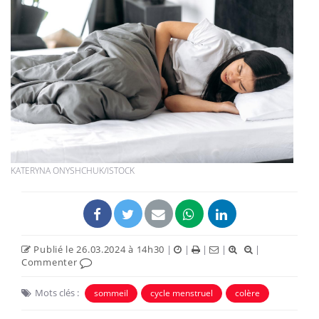
KATERYNA ONYSHCHUK/ISTOCK
Publié le 26.03.2024 à 14h30
|
|
|
|
|
Commenter
Mots clés :
sommeil
cycle menstruel
colère