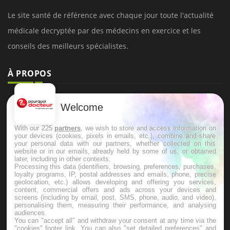
Le site santé de référence avec chaque jour toute l'actualité
médicale decryptée par des médecins en exercice et les
conseils des meilleurs spécialistes.
À PROPOS
Données personnelles et cookies
Welcome
Qui sommes-nous
With our 225
partners
, we wish to store and access information on
Conditions d'utilisation
your devices (cookies, pixels in emails, etc.), combine and share
your personal data with our partners, whether collected on this
Plan du site
website or in our emails, already held by some of us, or obtained
later, including in other contexts.
Mentions Légales
Processing this data (identifiers, browsing, preferences, purchases,
loyalty programs, IP, postal addresses and emails, phone, precise
Nous contacter
geolocation, etc.) allows developing and offering you services,
content, commercial offers and ads across your devices and
screens (including by email, post, SMS, phone, audio, and video),
personalising them, measuring their performance, and analysing
NEWSLETTER
audiences.
You can "accept all" and withdraw your consent at any time via the
"cookies" footer link
. You can also "set detailed preferences" and