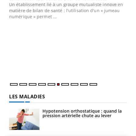
Un établissement lié à un groupe mutualiste innove en
e
matière de bilan de santé : l'utilisation d'un « jumeau
numérique » permet ...
COU
You
Coup
vous
épis
LES MALADIES
Hypotension orthostatique : quand la
pression artérielle chute au lever