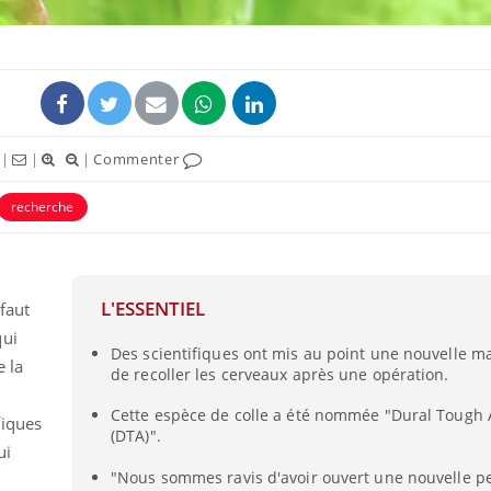
|
|
|
Commenter
uline & Charge mentale : et si on
Eczéma Chronique des
tube
Youtube
recherche
Youtube
Y
it en parler??
préparer pour l’été !
026, l'insuline dans le diabète de type 2
L'été arrive… et avec lui,
e entourée d'idées reçues chez les
rythme de vie ! Vacances, 
L'ESSENTIEL
 faut
ients comme parfois chez les soignants.
soleil, activités en plein
sont ...
qui
Des scientifiques ont mis au point une nouvelle m
e la
de recoller les cerveaux après une opération.
Cette espèce de colle a été nommée "Dural Tough
fiques
(DTA)".
ui
"Nous sommes ravis d'avoir ouvert une nouvelle p