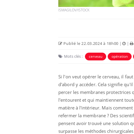
ISMAGILOV/ISTOCK
Publié le 22.03.2024 à 18h00
|
|
 Mains :
Carence en fer : comprendre pour
Ins
Mots clés :
Youtube
You
cerveau
opération
Youtube
Youtube
prévenir
osa
aciles à aborder...
Fatigue, irritabilité, brouillard mental ou
En 2
Si l'on veut opérer le cerveau, il faut
poser des
même alopécie… Les symptômes de la
rest
d'abord y accéder. Cela signifie qu'il
'un proche c'est
carence en fer sont multiples ce qui la rend
pat
...
percer les membranes protectrices 
l'entourent et qui maintiennent tout
matière à l'intérieur. Mais comment
refermer la membrane ? Des scienti
pensent avoir trouvé une solution q
surpasse les méthodes chirurgicales