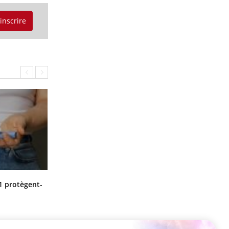
'inscrire
Cytomégalovirus : ce qui change
1 protègent-
dans la prise en charge des femmes
enceintes