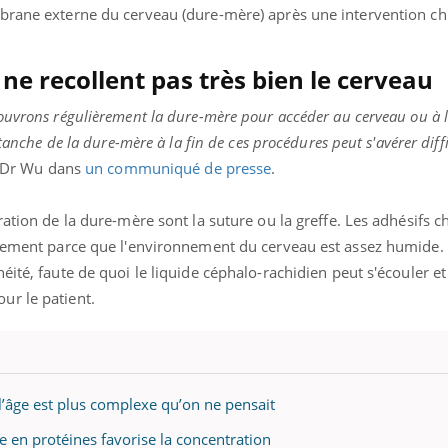
brane externe du cerveau (dure-mère) après une intervention chi
 ne recollent pas très bien le cerveau
ouvrons régulièrement la dure-mère pour accéder au cerveau ou à 
étanche de la dure-mère à la fin de ces procédures peut s'avérer diff
e Dr Wu dans
un communiqué de presse
.
ration de la dure-mère sont la suture ou la greffe. Les adhésifs c
alement parce que l'environnement du cerveau est assez humide. O
éité, faute de quoi le liquide céphalo-rachidien peut s'écouler et
ur le patient.
à l’âge est plus complexe qu’on ne pensait
e en protéines favorise la concentration