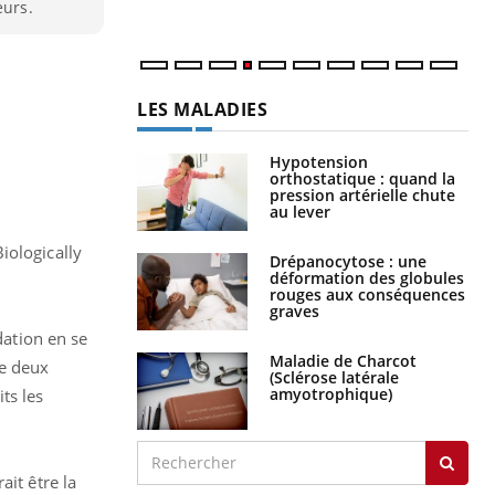
num
eurs.
LES MALADIES
Hypotension
orthostatique : quand la
pression artérielle chute
au lever
iologically
Drépanocytose : une
déformation des globules
rouges aux conséquences
graves
dation en se
Maladie de Charcot
de deux
(Sclérose latérale
amyotrophique)
ts les
ait être la