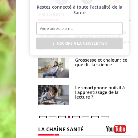
Restez connecté à toute l’actualité de la
Twitter
Facebook
Instagram
Santé
EN DIRECT
i manger moins
Mordue par une tique en
éines pourrait
vacances, elle reste dans
ent être bénéfique
le coma pendant 42 jours
S'INSCRIRE À LA NEWSLETTER
e et chaleur : ce
Mordue par un
la science
barracuda, une petite fille
secourue grâce à un
réflexe essentiel
phone nuit-il à
Légionellose en Suisse :
tissage de la
quelle est l’origine de la
?
contamination ?
LA CHAÎNE SANTÉ
Youtube