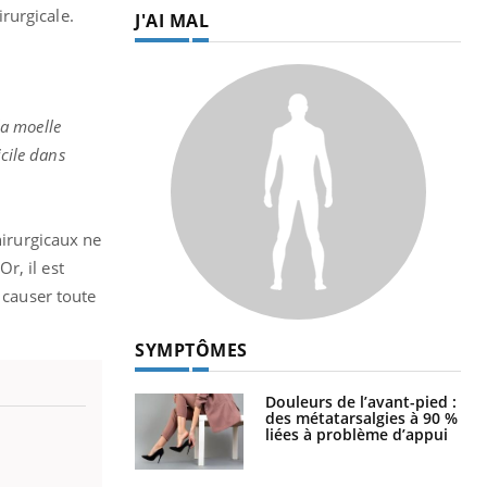
rurgicale.
J'AI MAL
la moelle
icile dans
hirurgicaux ne
r, il est
 causer toute
SYMPTÔMES
Douleurs de l’avant-pied :
des métatarsalgies à 90 %
liées à problème d’appui