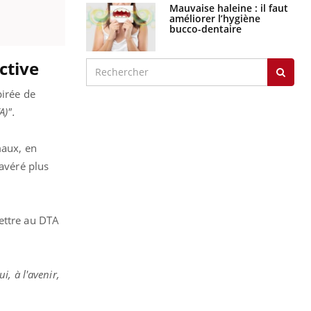
Mauvaise haleine : il faut
améliorer l’hygiène
bucco-dentaire
ective
pirée de
A)".
maux, en
 avéré plus
mettre au DTA
, à l'avenir,