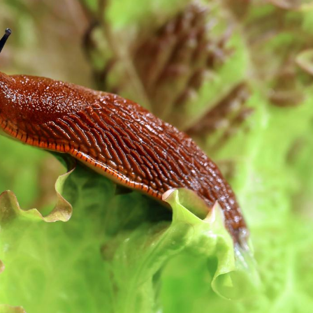
Pourquoi votre ventre
Pourquo
gâche-t-il les premiers
de prot
jours de vos vacances ?
finalem
Fortes chaleurs :
Grossess
pourquoi le risque de
que dit 
noyade grimpe-t-il ?
Le Viagra pourrait-il
Le smart
freiner la propagation du
l'appren
cancer ?
lecture 