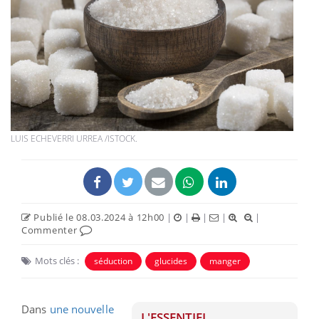
LUIS ECHEVERRI URREA /ISTOCK.
Publié le 08.03.2024 à 12h00
|
|
|
|
|
Commenter
Mots clés :
séduction
glucides
manger
Dans
une nouvelle
L'ESSENTIEL