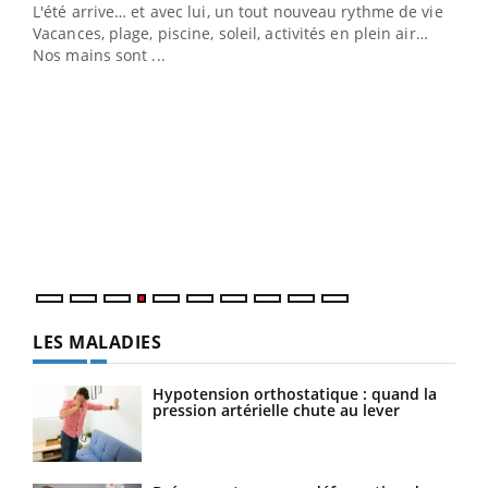
L'été arrive… et avec lui, un tout nouveau rythme de vie !
Vacances, plage, piscine, soleil, activités en plein air…
Nos mains sont ...
Dia
You
Le 
pers
ques
LES MALADIES
Hypotension orthostatique : quand la
pression artérielle chute au lever