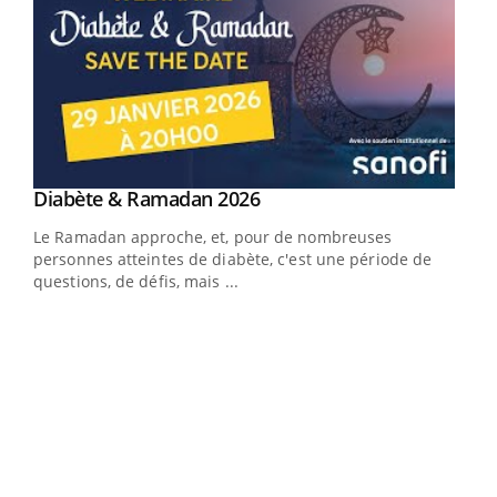
Youtube
Diabète & Ramadan 2026
Youtube
Le Ramadan approche, et, pour de nombreuses
vie !
personnes atteintes de diabète, c'est une période de
…
questions, de défis, mais ...
Un 
You
à l
Un é
mati
numé