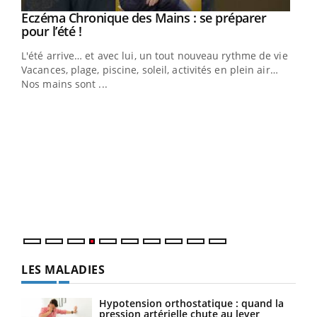
Eczéma Chronique des Mains : se préparer
Youtube
Youtube
pour l’été !
L'été arrive… et avec lui, un tout nouveau rythme de vie !
Vacances, plage, piscine, soleil, activités en plein air…
Nos mains sont ...
Youtube
Diabète & Ramadan 2026
Un 
Youtube
You
à l
Le Ramadan approche, et, pour de nombreuses
Un é
personnes atteintes de diabète, c'est une période de
mati
questions, de défis, mais ...
numé
LES MALADIES
Hypotension orthostatique : quand la
pression artérielle chute au lever