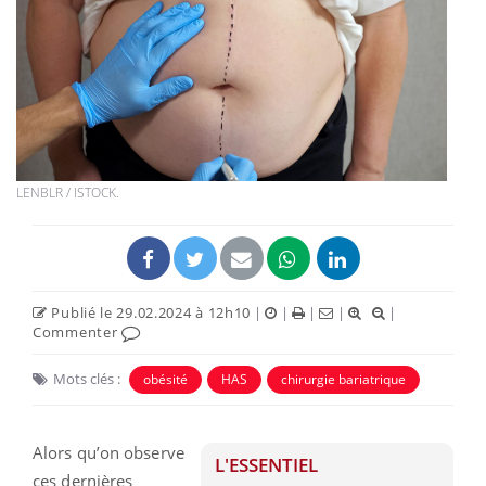
LENBLR / ISTOCK.
Publié le 29.02.2024 à 12h10
|
|
|
|
|
Commenter
Mots clés :
obésité
HAS
chirurgie bariatrique
Alors qu’on observe
L'ESSENTIEL
ces dernières