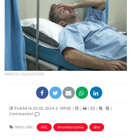
MARCOS CALVO/ISTOCK
Publié le 20.02.2024 à 18h00
|
|
|
|
|
Commenter
Mots clés :
AVC
thrombectomie
tête