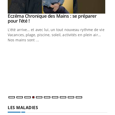
Eczéma Chronique des Mains : se préparer
Youtube
Youtube
pour l’été !
L'été arrive… et avec lui, un tout nouveau rythme de vie !
Vacances, plage, piscine, soleil, activités en plein air…
Nos mains sont ...
Dia
You
Le 
pers
ques
LES MALADIES