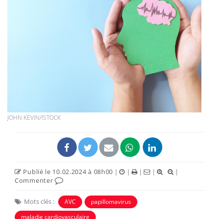
JOHN KEVIN/ISTOCK
Publié le 10.02.2024 à 08h00
|
|
|
|
|
Commenter
Mots clés :
AVC
papillomavirus
maladie cardiovasculaire