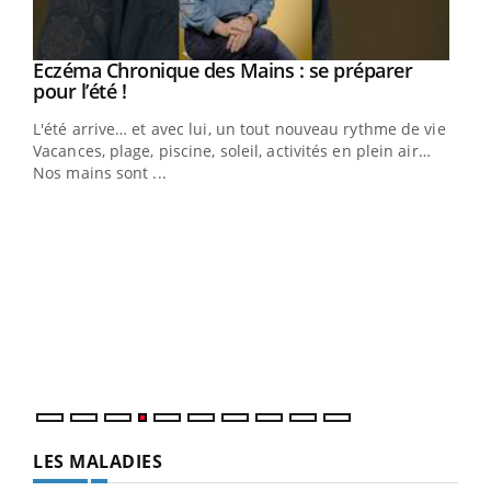
Eczéma Chronique des Mains : se préparer
Youtube
Youtube
pour l’été !
L'été arrive… et avec lui, un tout nouveau rythme de vie !
Vacances, plage, piscine, soleil, activités en plein air…
Nos mains sont ...
Dia
You
Le 
pers
ques
LES MALADIES