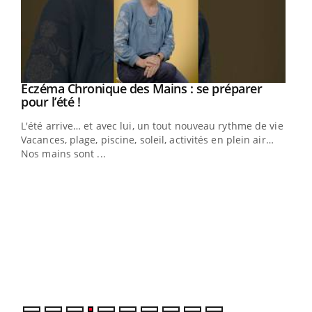
Eczéma Chronique des Mains : se préparer
Youtube
Youtube
pour l’été !
L'été arrive… et avec lui, un tout nouveau rythme de vie !
Vacances, plage, piscine, soleil, activités en plein air…
Nos mains sont ...
Dia
You
Le 
pers
ques