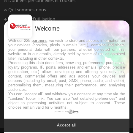
pression artérielle chute au lever
Drépanocytose : une déformation des
globules rouges aux conséquences
Welcome
graves
With our 225
partners
, we wish to store and access information on
your devices (cookies, pixels in emails, etc.), combine and share
Maladie de Charcot (Sclérose latérale
your personal data with our partners, whether collected on this
amyotrophique)
website or in our emails, already held by some of us, or obtained
later, including in other contexts.
Processing this data (identifiers, browsing, preferences, purchases,
loyalty programs, IP, postal addresses and emails, phone, precise
geolocation, etc.) allows developing and offering you services,
content, commercial offers and ads across your devices and
screens (including by email, post, SMS, phone, audio, and video),
personalising them, measuring their performance, and analysing
audiences.
You can "accept all" and withdraw your consent at any time via the
"cookies" footer link
. You can also "set detailed preferences" and
object to processing activities not subject to consent. These
choices remain valid for 6 months.
powered by
Accept all
Le site santé de référence avec chaque jour toute l'actualité