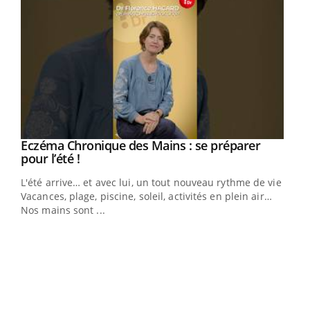
Eczéma Chronique des Mains : se préparer
Youtube
Youtube
pour l’été !
L'été arrive… et avec lui, un tout nouveau rythme de vie !
Vacances, plage, piscine, soleil, activités en plein air…
Nos mains sont ...
Dia
You
Le 
pers