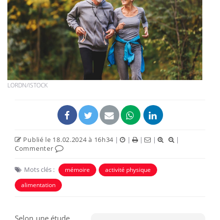
LORDN/ISTOCK
Publié le 18.02.2024 à 16h34
|
|
|
|
|
Commenter
Mots clés :
mémoire
activité physique
alimentation
Selon une étude