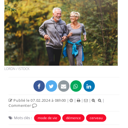
LORDN / ISTOCK
Publié le 07.02.2024 à 08h00
|
|
|
|
|
Commenter
Mots clés :
mode de vie
démence
cerveau