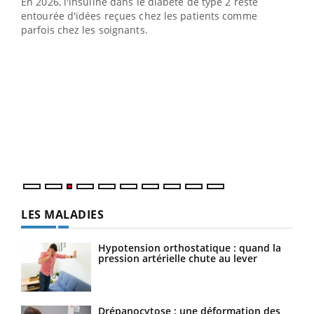
En 2026, l'insuline dans le diabète de type 2 reste
entourée d'idées reçues chez les patients comme
parfois chez les soignants.
Ecz
You
pour
L'ét
Vaca
Nos 
LES MALADIES
Hypotension orthostatique : quand la
pression artérielle chute au lever
Drépanocytose : une déformation des