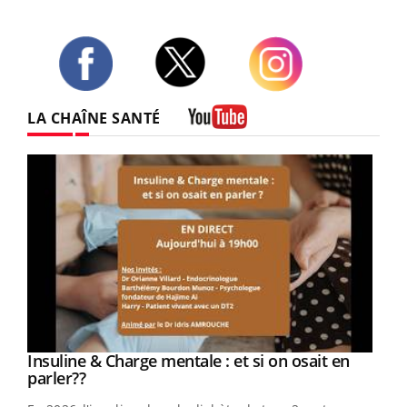
Twitter
Facebook
Instagram
LA CHAÎNE SANTÉ
Youtube
Youtube
Insuline & Charge mentale : et si on osait en
Youtube
Youtube
parler??