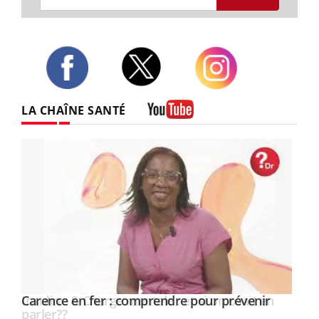
Twitter
Facebook
Instagram
LA CHAÎNE SANTÉ
Youtube
Youtube
Carence en fer : comprendre pour prévenir
Insuline & Charge mentale : et si on osait en
Youtube
Youtube
Youtube
parler??