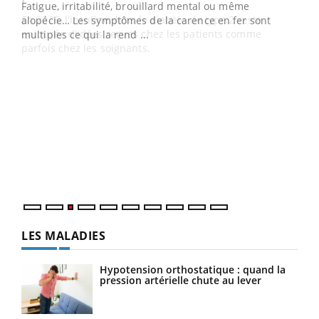
Fatigue, irritabilité, brouillard mental ou même
En 2026, l'insuline dans le diabète de type 2 reste
alopécie… Les symptômes de la carence en fer sont
entourée d'idées reçues chez les patients comme
multiples ce qui la rend ...
parfois chez les soignants.
Ecz
You
pour
L'ét
Vaca
Nos 
LES MALADIES
Hypotension orthostatique : quand la
pression artérielle chute au lever