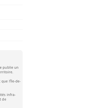
ce publie un
rritoire.
que l’Île-de-
tés infra-
t de