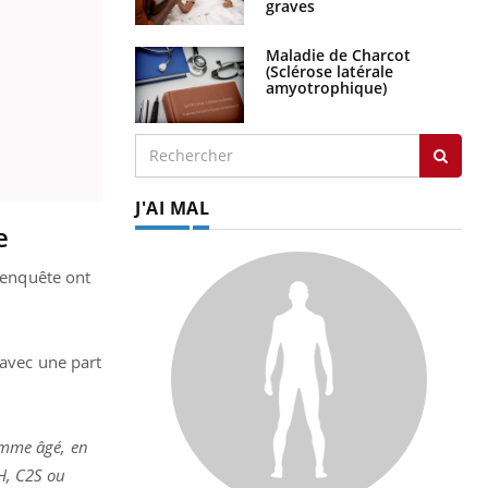
graves
Maladie de Charcot
(Sclérose latérale
amyotrophique)
J'AI MAL
e
l’enquête ont
avec une part
omme âgé, en
AH, C2S ou