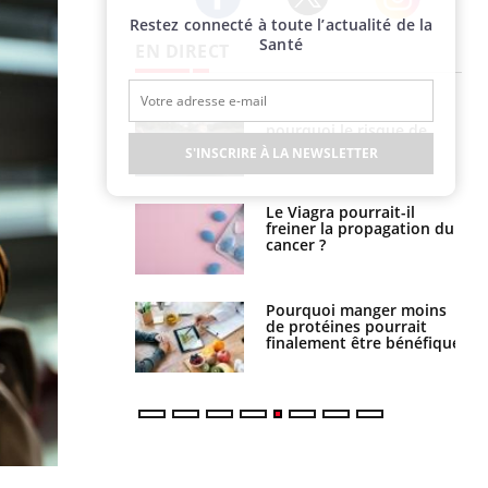
Restez connecté à toute l’actualité de la
Twitter
Facebook
Instagram
Santé
EN DIRECT
e empêche-t-elle
Fortes chaleurs :
r la nuit ?
pourquoi le risque de
noyade grimpe-t-il ?
S'INSCRIRE À LA NEWSLETTER
 fin du comprimé
Le Viagra pourrait-il
 jours se profile-t-
freiner la propagation du
n ?
cancer ?
i votre ventre
Pourquoi manger moins
il les premiers
de protéines pourrait
 vos vacances ?
finalement être bénéfique