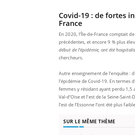
'un proche c'est
carence en fer sont multiples ce qui la rend
pat
...
Covid-19 :
de fortes in
France
En 2020, l’Île-de-France comptait d
précédentes, et encore 9 % plus éle
début de l’épidémie, ont été hospital
chercheurs.
Autre enseignement de l’enquête : de 
l’épidémie de Covid-19. En termes d’
femmes y résidant ayant perdu 1,5 
Val-d’Oise et l’est de la Seine-Saint
l’est de l’Essonne l’ont été plus faib
SUR LE MÊME THÈME