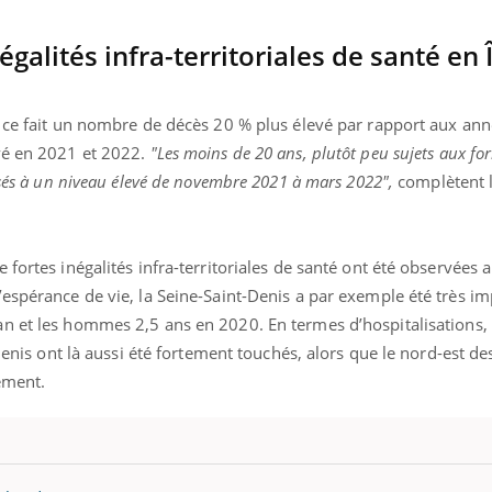
ients comme parfois chez les soignants.
soleil, activités en plein
sont ...
égalités infra-territoriales de santé en 
e ce fait un nombre de décès 20 % plus élevé par rapport aux an
vé en 2021 et 2022.
"Les moins de 20 ans, plutôt peu sujets aux fo
isés à un niveau élevé de novembre 2021 à mars 2022",
complètent 
fortes inégalités infra-territoriales de santé ont été observées a
espérance de vie, la Seine-Saint-Denis a par exemple été très im
an et les hommes 2,5 ans en 2020.
En termes d’hospitalisations,
-Denis ont là aussi été fortement touchés, alors que le nord-est de
lement.