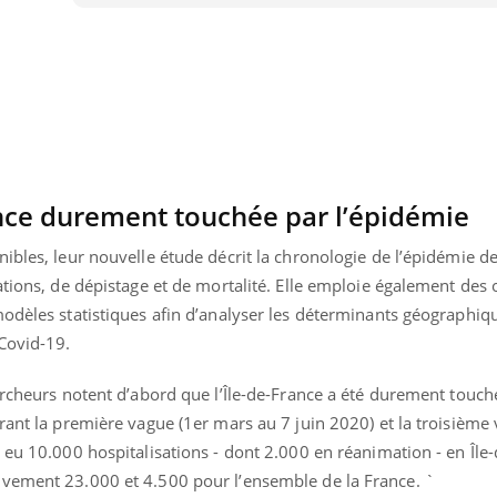
rance durement touchée par l’épidémie
ibles, leur nouvelle étude décrit la chronologie de l’épidémie d
ations, de dépistage et de mortalité. Elle emploie également des o
modèles statistiques afin d’analyser les déterminants géographiq
 Covid-19.
ercheurs notent d’abord que l’Île-de-France a été durement touch
uline & Charge mentale : et si on
Eczéma Chronique des
tube
Youtube
Youtube
Y
it en parler??
préparer pour l’été !
rant la première vague (1er mars au 7 juin 2020) et la troisième
 eu 10.000 hospitalisations - dont 2.000 en réanimation - en Île-
026, l'insuline dans le diabète de type 2
L'été arrive… et avec lui,
ivement 23.000 et 4.500 pour l’ensemble de la France. `
e entourée d'idées reçues chez les
rythme de vie ! Vacances, 