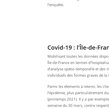
l’enquête.
Covid-19 : l’Île-de-F
Mobilisant toutes les données dispon
Île-de-France en termes d’hospitalis
d’analyse spatio-temporelle et des 
individuels des formes graves de la
Parmi les éléments à retenir, les ch
 Mains :
Carence en fer : comprendre pour
Ins
Youtube
You
Youtube
Youtube
prévenir
osa
l’épidémie, plus particulièrement du
(printemps 2021). Il y a par exemple
aciles à aborder...
Fatigue, irritabilité, brouillard mental ou
En 2
semaine du 30 mars, contre respect
poser des
même alopécie… Les symptômes de la
rest