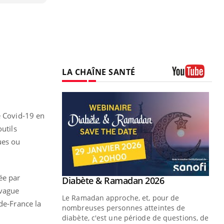
LA CHAÎNE SANTÉ
Youtube
e Covid-19 en
utils
ues ou
ée par
Youtube
 Mains : se
Diabète & Ramadan 2026
Youtube
outube
 vague
Le Ramadan approche, et, pour de
de-France la
 un tout nouveau
nombreuses personnes atteintes de
plage, piscine,
diabète, c'est une période de questions, de