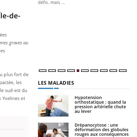
 air… Nos mains
défis, mais ...
Un
Île-de-
You
fac
pr
nées
Un 
mut
rmes graves au
san
les
num
u plus fort de
pactée, les
LES MALADIES
 le sud-est du
Hypotension
s Yvelines et
orthostatique : quand la
pression artérielle chute
au lever
Drépanocytose : une
déformation des globules
rouges aux conséquences