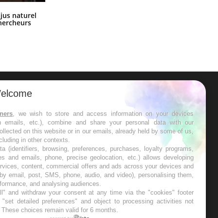
Comment oublier les écrans en
 jus naturel
vacances ?
chercheurs
elcome
ER
tners
, we wish to store and access information on your devices
in emails, etc.), combine and share your personal data with our
s les semaines les meilleures
ollected on this website or in our emails, already held by some of us,
ncluding in other contexts.
ta (identifiers, browsing, preferences, purchases, loyalty programs,
es and emails, phone, precise geolocation, etc.) allows developing
ervices, content, commercial offers and ads across your devices and
 by email, post, SMS, phone, audio, and video), personalising them,
RE
rformance, and analysing audiences.
l" and withdraw your consent at any time via the "cookies" footer
"set detailed preferences" and object to processing activities not
. These choices remain valid for 6 months.