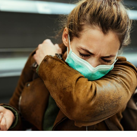
Chikungunya, dengue,
La siest
West Nile : que se passe-
de dormi
t-il dans le sud de la
France ?
Les médicaments GLP-1
VIH : la
protègent-ils aussi les os
tous les
?
elle enfi
Cytomégalovirus : ce qui
Pourquo
change dans la prise en
gâche-t-
charge des femmes
jours de
enceintes