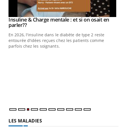
Youtube
Insuline & Charge mentale : et si on osait en
Youtube
Youtube
parler??
En 2026, l'insuline dans le diabète de type 2 reste
entourée d'idées reçues chez les patients comme
parfois chez les soignants.
Ecz
You
pour
L'ét
Vaca
Nos 
LES MALADIES