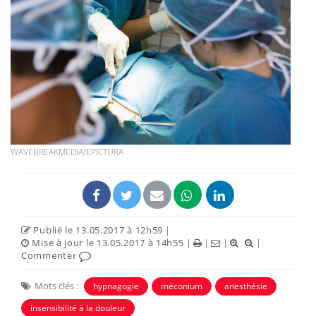
WAVEBREAKMEDIA/EPICTURA
Publié le 13.05.2017 à 12h59
|
Mise à jour le 13.05.2017 à 14h55
|
|
|
|
Commenter
Mots clés :
hypnagogie
méconium
anesthésie
insensibilité à la douleur