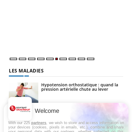
COU
You
Coup
vous
épis
LES MALADIES
Hypotension orthostatique : quand la
pression artérielle chute au lever
Welcome
Drépanocytose : une déformation des
globules rouges aux conséquences
graves
With our 225
partners
, we wish to store and access information on
your devices (cookies, pixels in emails, etc.), combine and share
your personal data with our partners, whether collected on this