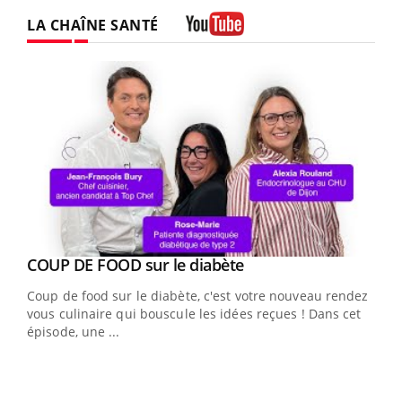
LA CHAÎNE SANTÉ
Youtube
Youtube
cès
COUP DE FOOD sur le diabète
Youtube
Coup de food sur le diabète, c'est votre nouveau rendez-
 en
vous culinaire qui bouscule les idées reçues ! Dans cet
u
épisode, une ...