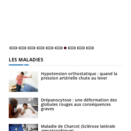
Qua
You
"Les
trav
DRH 
LES MALADIES
Hypotension orthostatique : quand la
pression artérielle chute au lever
Drépanocytose : une déformation des
globules rouges aux conséquences
graves
Maladie de Charcot (Sclérose latérale
amyotrophique)