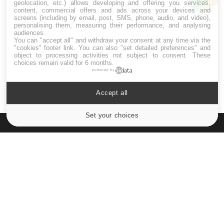
geolocation, etc.) allows developing and offering you services,
graves
content, commercial offers and ads across your devices and
screens (including by email, post, SMS, phone, audio, and video),
personalising them, measuring their performance, and analysing
audiences.
Maladie de Charcot (Sclérose latérale
You can "accept all" and withdraw your consent at any time via the
amyotrophique)
"cookies" footer link
. You can also "set detailed preferences" and
object to processing activities not subject to consent. These
choices remain valid for 6 months.
powered by
Accept all
Set your choices
Cookies settings
Le site santé de référence avec chaque jour toute l'actualité
médicale decryptée par des médecins en exercice et les
conseils des meilleurs spécialistes.