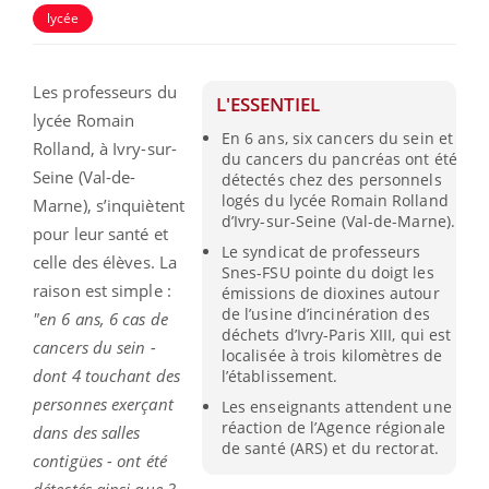
lycée
Les professeurs du
L'ESSENTIEL
lycée Romain
En 6 ans, six cancers du sein et
Rolland, à Ivry-sur-
du cancers du pancréas ont été
Seine (Val-de-
détectés chez des personnels
logés du lycée Romain Rolland
Marne), s’inquiètent
d’Ivry-sur-Seine (Val-de-Marne).
pour leur santé et
Le syndicat de professeurs
celle des élèves. La
Snes-FSU pointe du doigt les
raison est simple :
émissions de dioxines autour
de l’usine d’incinération des
"en 6 ans, 6 cas de
déchets d’Ivry-Paris XIII, qui est
cancers du sein -
localisée à trois kilomètres de
dont 4 touchant des
l’établissement.
personnes exerçant
Les enseignants attendent une
réaction de l’Agence régionale
dans des salles
de santé (ARS) et du rectorat.
contigües - ont été
détectés ainsi que 3