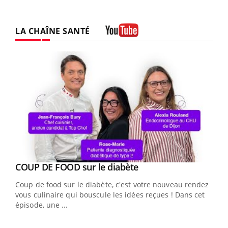
LA CHAÎNE SANTÉ
Youtube
Youtube
cès
COUP DE FOOD sur le diabète
Youtube
Coup de food sur le diabète, c'est votre nouveau rendez-
 en
vous culinaire qui bouscule les idées reçues ! Dans cet
u
épisode, une ...