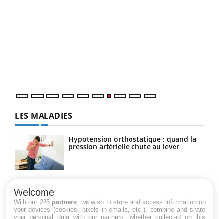
Qua
You
"Les
trav
DRH 
LES MALADIES
Hypotension orthostatique : quand la
pression artérielle chute au lever
Drépanocytose : une déformation des
globules rouges aux conséquences
Welcome
graves
With our 225
partners
, we wish to store and access information on
your devices (cookies, pixels in emails, etc.), combine and share
your personal data with our partners, whether collected on this