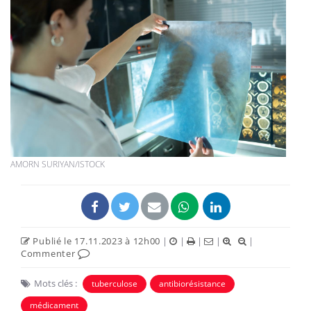
AMORN SURIYAN/ISTOCK
Publié le 17.11.2023 à 12h00
|
|
|
|
|
Commenter
Mots clés :
tuberculose
antibiorésistance
médicament