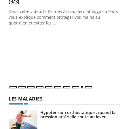
Youtube
(3/3)
au
Dans cette vidéo, le Dr Inès Zaraa, dermatologue à Paris,
,
vous explique comment protéger vos mains au
quotidien et éviter les ...
Ecz
You
(2/3
Une 
une 
une i
LES MALADIES
Hypotension orthostatique : quand la
pression artérielle chute au lever