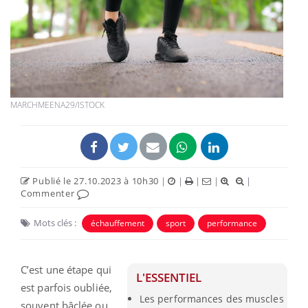
MARCHMEENA29/ISTOCK
Publié le 27.10.2023 à 10h30
|
|
|
|
|
Commenter
Mots clés :
échauffement
sport
performance
C’est une étape qui
L'ESSENTIEL
est parfois oubliée,
Les performances des muscles
souvent bâclée ou