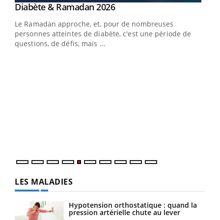
Youtube
Diabète & Ramadan 2026
Youtube
Le Ramadan approche, et, pour de nombreuses
personnes atteintes de diabète, c'est une période de
questions, de défis, mais ...
Un « jumeau numérique » pour faciliter l’accès
COU
Youtube
You
Youtube
à la médecine préventive
Coup
Un établissement lié à un groupe mutualiste innove en
vous
matière de bilan de santé : l'utilisation d'un « jumeau
épis
numérique » permet ...
LES MALADIES
Hypotension orthostatique : quand la
pression artérielle chute au lever