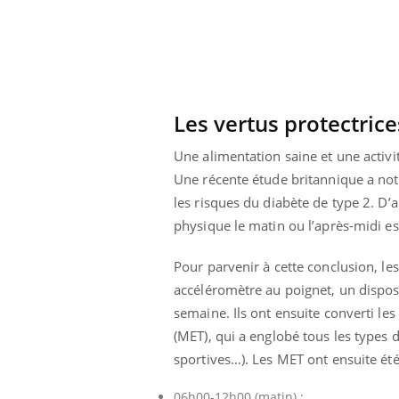
 fin du comprimé
Le Viagra pourrait-il
jours se profile-t-
freiner la propagation du
n ?
cancer ?
Les vertus protectrice
Une alimentation saine et une activi
Une récente étude britannique a not
les risques du diabète de type 2. D’a
physique le matin ou l’après-midi es
Pour parvenir à cette conclusion, le
accéléromètre au poignet, un disposi
semaine. Ils ont ensuite converti le
(MET), qui a englobé tous les types d
sportives…). Les MET ont ensuite été
06h00-12h00 (matin) ;