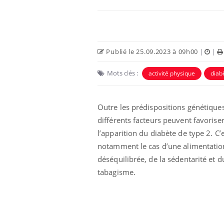
Publié le 25.09.2023 à 09h00
|
|
Mots clés :
activité physique
diab
Outre les prédispositions génétiques
différents facteurs peuvent favorise
l’apparition du diabète de type 2. C’
lovirus : ce qui
Pourquoi votre ventre
notamment le cas d’une alimentatio
ans la prise en
gâche-t-il les premiers
des femmes
jours de vos vacances ?
déséquilibrée, de la sédentarité et d
s
tabagisme.
e empêche-t-elle
Fortes chaleurs :
 la nuit ?
pourquoi le risque de
noyade grimpe-t-il ?