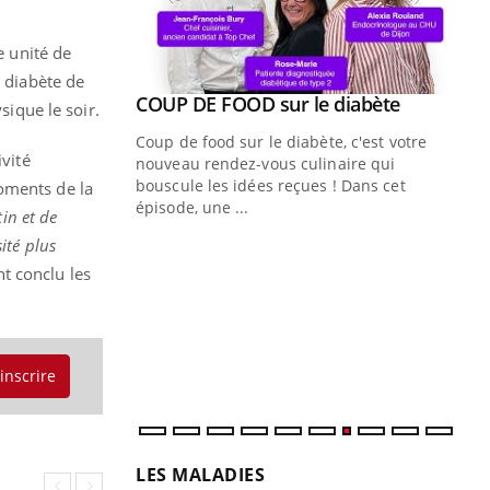
e unité de
e diabète de
Youtube
COUP DE FOOD sur le diabète
Youtube
sique le soir.
Coup de food sur le diabète, c'est votre
ivité
nouveau rendez-vous culinaire qui
bouscule les idées reçues ! Dans cet
oments de la
épisode, une ...
in et de
sité plus
Quand l’entreprise mise sur le bien
Ec
Youtube
You
Youtube
être global
quo
t conclu les
"Les rendez-vous de la santé et de la
Dan
qualité de vie au travail" de Pourquoi
der
Docteur reçoivent Régis Blugeon, DRH et
com
directeur ...
et é
'inscrire
LES MALADIES