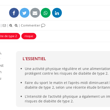
|
|
|
Commenter
ète de type 2
risque
,
L'ESSENTIEL
r
est
Une activité physique régulière et une alimentatio
Pourquoi manger moins
n
protègent contre les risques de diabète de type 2.
de protéines pourrait
finalement être bénéfique
u
Faire du sport le matin et l’après-midi diminuerait
diabète de type 2, selon une récente étude britann
Grossesse et chaleur : ce
que dit la science
L’intensité de l’activité physique a également un i
risques de diabète de type 2.