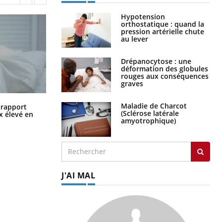
Hypotension
orthostatique : quand la
pression artérielle chute
au lever
Drépanocytose : une
déformation des globules
rouges aux conséquences
graves
Grossesse à risque : ce jus naturel
Maladie de Charcot
n rapport
attire l'attention des chercheurs
(Sclérose latérale
x élevé en
amyotrophique)
J'AI MAL