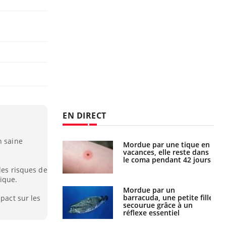
EN DIRECT
n saine
Mordue par une tique en
Allergies alimentaires :
vacances, elle reste dans
une nouvelle arme contre
le coma pendant 42 jours
les réactions sévères
 les risques de
ique.
Mordue par un
Comment gérer le
barracuda, une petite fille
sommeil des enfants en
mpact sur les
secourue grâce à un
vacances ?
réflexe essentiel