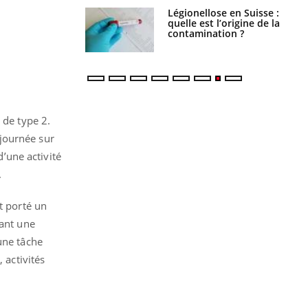
Légionellose en Suisse :
Bilan prévention : ce que
quelle est l’origine de la
les kinés pourront
contamination ?
bientôt faire
 de type 2.
journée sur
d’une activité
.
t porté un
dant une
une tâche
 activités