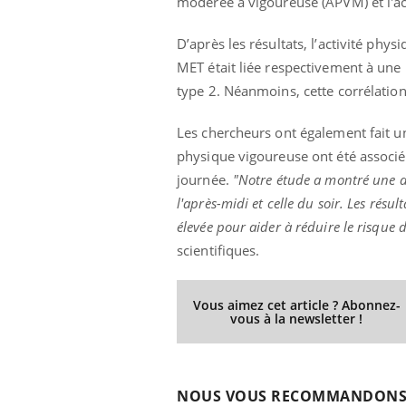
modérée à vigoureuse (APVM) et l'ac
D’après les résultats, l’activité phy
MET était liée respectivement à une 
Youtube
 Mains : se
Diabète & Ramadan 2026
Un 
Youtube
You
type 2. Néanmoins, cette corrélation 
outube
fac
Le Ramadan approche, et, pour de
pré
Les chercheurs ont également fait un 
un tout nouveau
nombreuses personnes atteintes de
Un 
lage, piscine,
diabète, c'est une période de questions, de
physique vigoureuse ont été associé
mut
air… Nos mains
défis, mais ...
journée.
"Notre étude a montré une as
sant
l'après-midi et celle du soir. Les résul
num
élevée pour aider à réduire le risque 
scientifiques.
Vous aimez cet article ? Abonnez-
vous à la newsletter !
NOUS VOUS RECOMMANDON