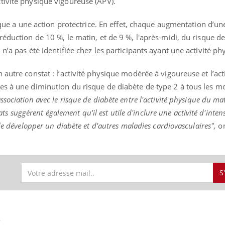
tivité physique vigoureuse (APV).
sique a une action protectrice. En effet, chaque augmentation d’un
réduction de 10 %, le matin, et de 9 %, l'après-midi, du risque d
« jumeau numérique » pour
tube
n’a pas été identifiée chez les participants ayant une activité phy
iliter l’accès à la médecine
Youtube
ventive
autre constat : l’activité physique modérée à vigoureuse et l’act
établissement lié à un groupe
es à une diminution du risque de diabète de type 2 à tous les m
ualiste innove en matière de bilan de
sociation avec le risque de diabète entre l'activité physique du mat
é : l'utilisation d'un « jumeau
tats suggèrent également qu'il est utile d'inclure une activité d'inten
érique » permet ...
de développer un diabète et d'autres maladies cardiovasculaires",
on
S
S