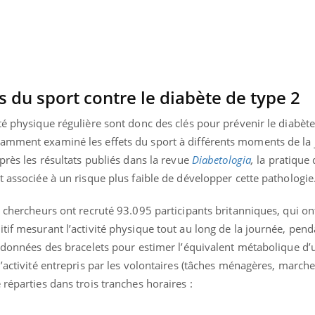
Le smartphone nuit-il à
l'apprentissage de la
lecture ?
s du sport contre le diabète de type
2
té physique régulière sont donc des clés pour prévenir le diabète
amment examiné les effets du sport à différents moments de la 
près les résultats publiés dans la revue
Diabetologia
,
la pratique 
t associée à un risque plus faible de développer cette pathologie
s chercheurs ont recruté 93.095 participants britanniques, qui on
tif mesurant l’activité physique tout au long de la journée, pen
s données des bracelets pour estimer l’équivalent métabolique d’
’activité entrepris par les volontaires (tâches ménagères, marche,
 réparties dans trois tranches horaires :