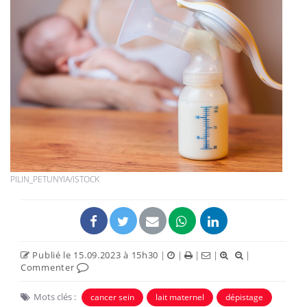
PILIN_PETUNYIA/ISTOCK
Publié le 15.09.2023 à 15h30
|
|
|
|
|
Commenter
Mots clés :
cancer sein
lait maternel
dépistage