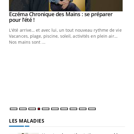
Eczéma Chronique des Mains : se préparer
Youtube
Youtube
pour l’été !
L'été arrive… et avec lui, un tout nouveau rythme de vie !
Vacances, plage, piscine, soleil, activités en plein air…
Nos mains sont ...
Dia
You
Le 
pers
ques
LES MALADIES