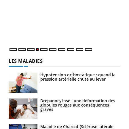
Dia
You
Le 
pers
ques
LES MALADIES
Hypotension orthostatique : quand la
pression artérielle chute au lever
Drépanocytose : une déformation des
globules rouges aux conséquences
graves
Maladie de Charcot (Sclérose latérale