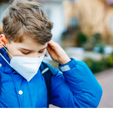
Bilan prévention : ce que
Intoléra
les kinés pourront
nouvell
bientôt faire
recomma
HAS
TDAH : quel est ce
Insuffis
traitement autorisé aux
comment
États-Unis ?
préveni
Cerveau : le mystère de la
Le déca
"madeleine de Proust"
d'été : 
enfin expliqué
sommeil