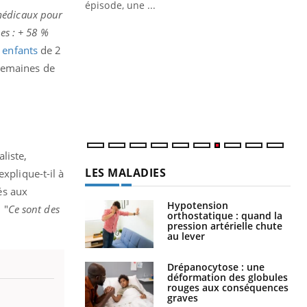
ière de bilan de
épisode, une ...
médicaux pour
« jumeau
Qu
You
ges : + 58 %
êtr
s
enfants
de 2
"Le
 semaines de
qua
Doc
dir
liste,
LES MALADIES
explique-t-il à
és aux
Hypotension
 "
Ce sont des
orthostatique : quand la
pression artérielle chute
au lever
Drépanocytose : une
déformation des globules
rouges aux conséquences
graves