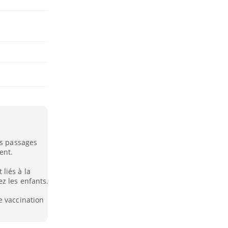
es passages
ent.
liés à la
z les enfants.
e vaccination