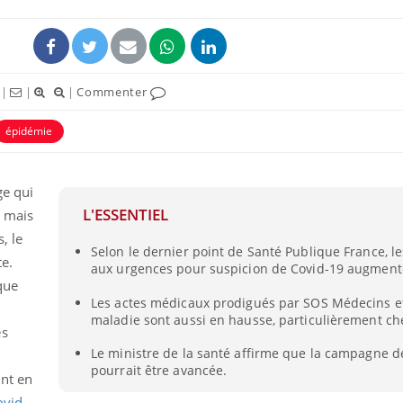
|
|
|
Commenter
épidémie
ge qui
L'ESSENTIEL
, mais
, le
Selon le dernier point de Santé Publique France, l
e.
aux urgences pour suspicion de Covid-19 augment
que
Les actes médicaux prodigués par SOS Médecins et 
maladie sont aussi en hausse, particulièrement che
es
Le ministre de la santé affirme que la campagne d
pourrait être avancée.
nt en
ovid-