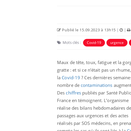
Publié le 15.09.2023 à 13h15
|
|
Mots clés :
Covid-19
urgence
Maux de tête, toux, fatigue et la gor
gratte : et si ce n’était pas un rhume
la
Covid-19
? Ces dernières semaines
nombre de
contaminations
augment
Des
chiffres
publiés par Santé Publi
France en témoignent. L’organisme
réalise des bilans hebdomadaires d
passages aux urgences et des actes
réalisés par SOS médecins, en prena
compte les cas où ils sont liés à la
C