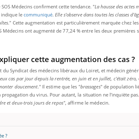
mutualiste innove en mat
s, mais ...
de SOS Médecins confirment cette tendance. "
La hausse des actes 
santé : l'utilisation d'un 
numérique » permet ...
, indique le
communiqué
.
Elle s’observe dans toutes les classes d’â
ultes
." Cette augmentation est particulièrement marquée chez le
 SOS Médecins ont augmenté de 77,24 % entre les deux premières
xpliquer cette augmentation des cas ?
 du Syndicat des médecins libéraux du Loiret, et médecin généra
deux cas par jour depuis la rentrée, en juin et en juillet, c'était zéro,
e monter doucement.
" Il estime que les "
brassages
" de population li
 propagation du virus. Pour autant, la situation ne l’inquiète pas.
re et deux-trois jours de repos"
, affirme le médecin.
ée ?