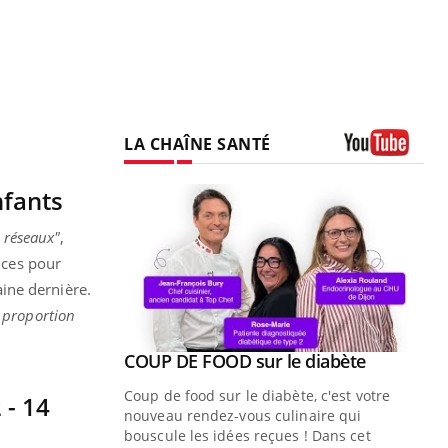
LA CHAÎNE SANTÉ
Youtube
nfants
x réseaux"
,
nces pour
ine dernière.
 proportion
Youtube
ue » pour
COUP DE FOOD sur le diabète
Youtube
médecine
Coup de food sur le diabète, c'est votre
 - 14
nouveau rendez-vous culinaire qui
n groupe
bouscule les idées reçues ! Dans cet