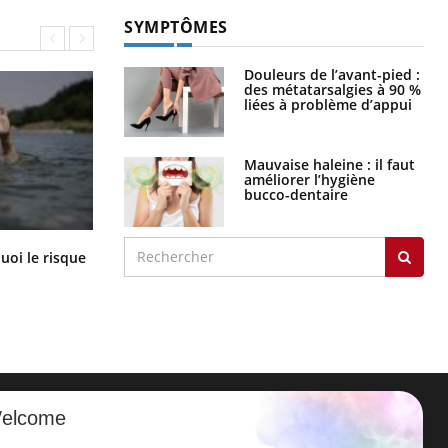
SYMPTÔMES
Douleurs de l’avant-pied :
des métatarsalgies à 90 %
liées à problème d’appui
Mauvaise haleine : il faut
améliorer l’hygiène
bucco-dentaire
Le Viagra pourrait-il freiner la
uoi le risque
propagation du cancer ?
?
elcome
ER