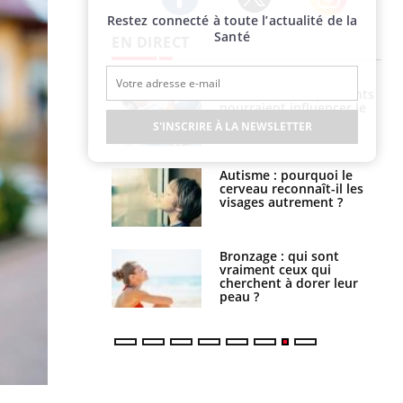
Restez connecté à toute l’actualité de la
Twitter
Facebook
Instagram
Santé
EN DIRECT
nce au gluten : les
Grossesse : ces polluants
es
pourraient influencer le
ndations de la
poids des enfants
S'INSCRIRE À LA NEWSLETTER
ance cardiaque :
Autisme : pourquoi le
 mieux la
cerveau reconnaît-il les
r
visages autrement ?
lage des horaires
Bronzage : qui sont
quel impact sur le
vraiment ceux qui
 ?
cherchent à dorer leur
peau ?