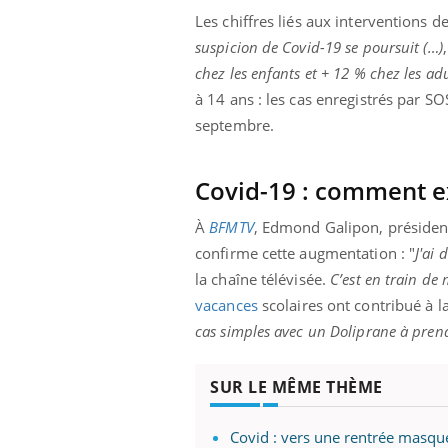
ez les soignants.
soleil, activités en plein air… Nos mains
défi
Les chiffres liés aux interventions 
sont ...
suspicion de Covid-19 se poursuit (…)
chez les enfants et + 12 % chez les ad
à 14 ans : les cas enregistrés par
septembre.
Covid-19 : comment e
À
BFMTV
, Edmond Galipon, président
confirme cette augmentation : "
J'ai 
la chaîne télévisée.
C’est en train d
vacances
scolaires ont contribué à la
cas simples avec un Doliprane à prend
SUR LE MÊME THÈME
Covid : vers une rentrée masqu