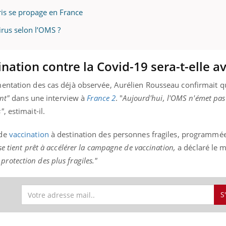
ris se propage en France
irus selon l’OMS ?
ation contre la Covid-19 sera-t-elle a
mentation des cas déjà observée, Aurélien Rousseau confirmait 
nt"
dans une interview à
France
2
. "
Aujourd'hui, l'OMS n'émet pas 
s"
, estimait-il.
 de
vaccination
à destination des personnes fragiles, programmée
e tient prêt à accélérer la campagne de vaccination,
a déclaré le m
a protection des plus fragiles."
S