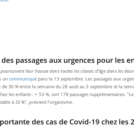
 des passages aux urgences pour les e
 poursuivent leur hausse dans toutes les classes d’âge dans les deu
s un
communiqué
paru le 13 septembre. Les passages aux urge
de 30 % entre la semaine du 28 août au 3 septembre et la sema
hez les enfants : + 53 %, soit 178 passages supplémentaires. "
La
stable à 33 %
", prévient l’organisme.
Youtube
bète & Ramadan 2026
Un « jumeau numériq
tube
Youtube
faciliter l’accès à la 
Ramadan approche, et, pour de
Youtube
préventive
rtante des cas de Covid-19 chez les 2
breuses personnes atteintes de
Un établissement lié à u
ète, c'est une période de questions, de