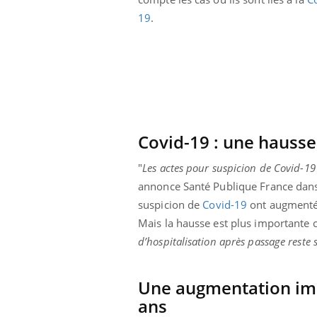
19
.
Covid-19 : une hausse
"
Les actes pour suspicion de Covid-19
annonce Santé Publique France dan
suspicion de
Covid-19
ont augmenté 
Mais la hausse est plus importante c
d’hospitalisation après passage reste 
ale : et si on
Eczéma Chronique des Mains : se
Dia
Youtube
You
ube
Youtube
préparer pour l’été !
Le 
Une augmentation impo
 diabète de type 2
L'été arrive… et avec lui, un tout nouveau
nom
ans
ues chez les
rythme de vie ! Vacances, plage, piscine,
diab