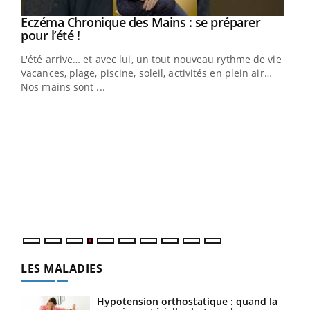
Eczéma Chronique des Mains : se préparer
Youtube
Youtube
pour l’été !
L'été arrive… et avec lui, un tout nouveau rythme de vie !
Vacances, plage, piscine, soleil, activités en plein air…
Nos mains sont ...
Dia
You
Le 
pers
ques
LES MALADIES
Hypotension orthostatique : quand la