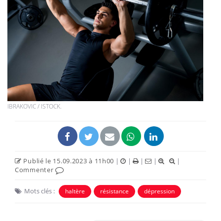
IBRAKOVIC / ISTOCK.
Publié le 15.09.2023 à 11h00
|
|
|
|
|
Commenter
Mots clés :
haltère
résistance
dépression