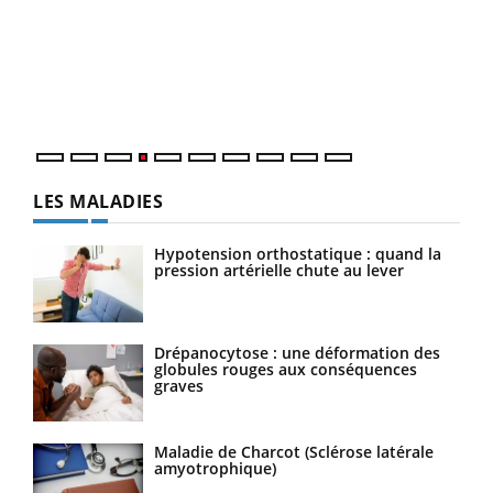
Le 
pers
ques
LES MALADIES
Hypotension orthostatique : quand la
pression artérielle chute au lever
Drépanocytose : une déformation des
globules rouges aux conséquences
graves
Maladie de Charcot (Sclérose latérale
amyotrophique)