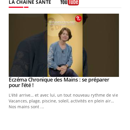
LA CHAÎNE SANTÉ
Youtube
Eczéma Chronique des Mains : se préparer
Youtube
Youtube
pour l’été !
L'été arrive… et avec lui, un tout nouveau rythme de vie !
Vacances, plage, piscine, soleil, activités en plein air…
Nos mains sont ...
Dia
You