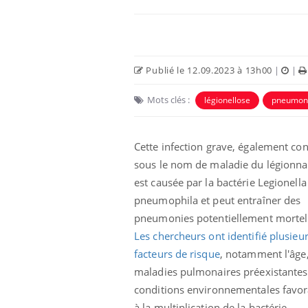
Publié le 12.09.2023 à 13h00
|
|
Mots clés :
légionellose
pneumon
Cette infection grave, également co
sous le nom de maladie du légionna
est causée par la bactérie Legionella
pneumophila et peut entraîner des
pneumonies potentiellement mortel
Les chercheurs ont identifié plusieu
facteurs de risque
, notamment l'âge,
maladies pulmonaires préexistantes 
conditions environnementales favor
à la multiplication de la bactérie.