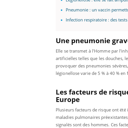
ez les soignants.
soleil, activités en plein air… Nos mains
défi
sont ...
Pneumonie : un vaccin permettra
Infection respiratoire : des tests
Une pneumonie grave
Elle se transmet à l'Homme par l'in
artificielles telles que les douches,
provoquer des pneumonies sévères, 
légionellose varie de 5 % à 40 % en f
Les facteurs de risqu
Europe
Plusieurs facteurs de risque ont été 
maladies pulmonaires préexistantes,
signalés sont des hommes. Ces facteu