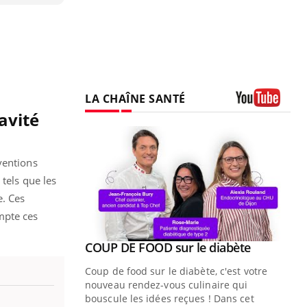
LA CHAÎNE SANTÉ
avité
Youtube
ventions
tels que les
e. Ces
mpte ces
Youtube
ue » pour
COUP DE FOOD sur le diabète
Youtube
médecine
Coup de food sur le diabète, c'est votre
nouveau rendez-vous culinaire qui
n groupe
bouscule les idées reçues ! Dans cet