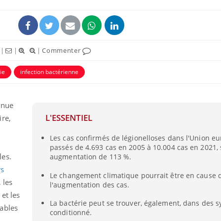
|
|
|
Commenter
ie
infection bactérienne
nnue
L'ESSENTIEL
ire,
Les cas confirmés de légionelloses dans l'Union e
passés de 4.693 cas en 2005 à 10.004 cas en 2021, 
les.
augmentation de 113 %.
rs
Le changement climatique pourrait être en cause 
 les
l'augmentation des cas.
et les
La bactérie peut se trouver, également, dans des s
ables
conditionné.