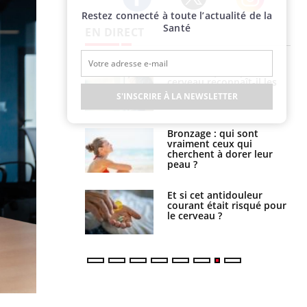
Restez connecté à toute l’actualité de la
Twitter
Facebook
Instagram
Santé
EN DIRECT
ance cardiaque :
Autisme : pourquoi le
 mieux la
cerveau reconnaît-il les
r
visages autrement ?
S'INSCRIRE À LA NEWSLETTER
lage des horaires
Bronzage : qui sont
quel impact sur le
vraiment ceux qui
 ?
cherchent à dorer leur
peau ?
e : ces polluants
Et si cet antidouleur
nt influencer le
courant était risqué pour
es enfants
le cerveau ?