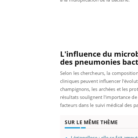
L'influence du microb
des pneumonies bact
Selon les chercheurs, la compositio
cliniques peuvent influencer l'évolu
champignons, les archées et les pro
résultats soulignent l'importance d
facteurs dans le suivi médical des pa
ale : et si on
Eczéma Chronique des Mains : se
Dia
Youtube
You
ube
Youtube
préparer pour l’été !
SUR LE MÊME THÈME
Le 
 diabète de type 2
L'été arrive… et avec lui, un tout nouveau
nom
ues chez les
rythme de vie ! Vacances, plage, piscine,
diab
Légionellose : elle se fait ampu