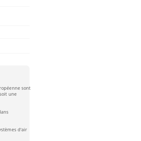
uropéenne sont
soit une
dans
ystèmes d'air