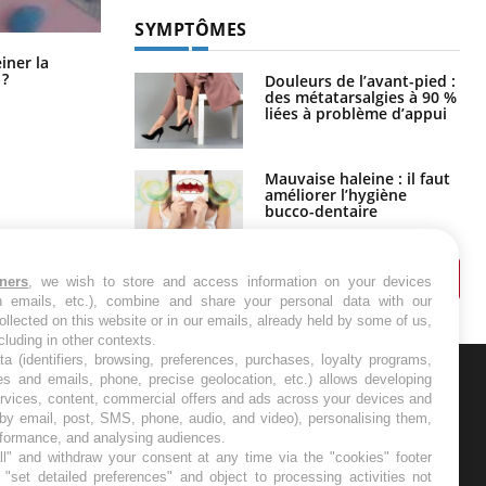
SYMPTÔMES
Pourquoi manger moins de
einer la
protéines pourrait finalement être
 ?
Douleurs de l’avant-pied :
bénéfique
des métatarsalgies à 90 %
liées à problème d’appui
Mauvaise haleine : il faut
améliorer l’hygiène
bucco-dentaire
tners
, we wish to store and access information on your devices
in emails, etc.), combine and share your personal data with our
ollected on this website or in our emails, already held by some of us,
ncluding in other contexts.
ta (identifiers, browsing, preferences, purchases, loyalty programs,
es and emails, phone, precise geolocation, etc.) allows developing
ervices, content, commercial offers and ads across your devices and
ER
 by email, post, SMS, phone, audio, and video), personalising them,
rformance, and analysing audiences.
l" and withdraw your consent at any time via the "cookies" footer
s les semaines les meilleures
"set detailed preferences" and object to processing activities not