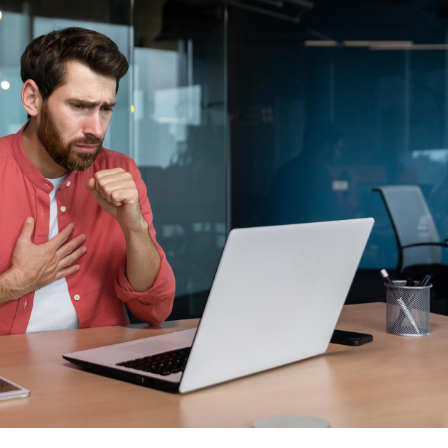
TDAH : quel est ce
Insuffis
traitement autorisé aux
comment
États-Unis ?
préveni
Cerveau : le mystère de la
Le déca
"madeleine de Proust"
d'été : 
enfin expliqué
sommeil
Intolérance au gluten : les
Grossess
nouvelles
pourraie
recommandations de la
poids d
HAS