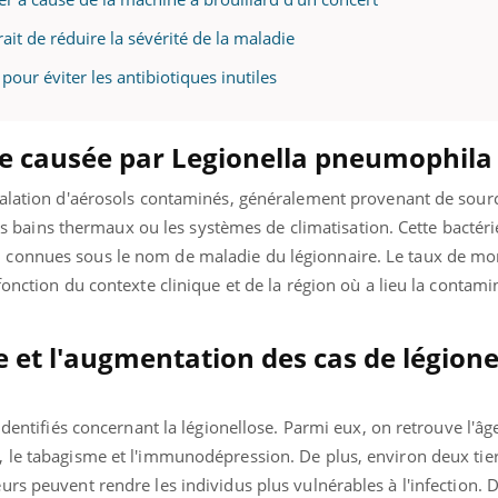
mutualiste innove en mat
s, mais ...
santé : l'utilisation d'un 
it de réduire la sévérité de la maladie
numérique » permet ...
 pour éviter les antibiotiques inutiles
 causée par Legionella pneumophila
halation d'aérosols contaminés, généralement provenant de sour
 les bains thermaux ou les systèmes de climatisation. Cette bactér
connues sous le nom de maladie du légionnaire. Le taux de mort
onction du contexte clinique et de la région où a lieu la contami
e et l'augmentation des cas de légione
identifiés concernant la légionellose. Parmi eux, on retrouve l'âge
 le tabagisme et l'immunodépression. De plus, environ deux tier
rs peuvent rendre les individus plus vulnérables à l'infection. 