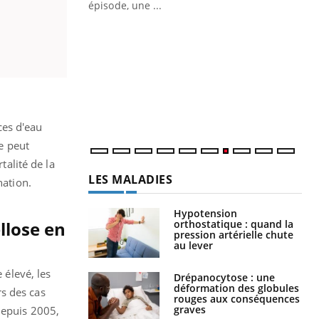
ière de bilan de
épisode, une ...
« jumeau
Qu
You
êtr
"Le
qua
Doc
dir
ces d'eau
ie peut
alité de la
LES MALADIES
nation.
Hypotension
orthostatique : quand la
llose en
pression artérielle chute
au lever
 élevé, les
Drépanocytose : une
déformation des globules
s des cas
rouges aux conséquences
graves
Depuis 2005,