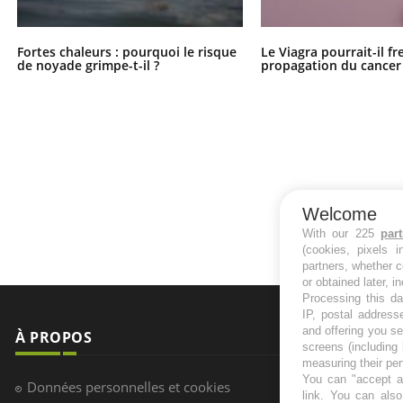
Fortes chaleurs : pourquoi le risque
Le Viagra pourrait-il fr
de noyade grimpe-t-il ?
propagation du cancer
Welcome
With our 225
par
(cookies, pixels 
partners, whether c
or obtained later, i
Processing this da
IP, postal address
and offering you s
À PROPOS
NEWSLETT
screens (including
measuring their pe
You can "accept al
Recevez toute
Données personnelles et cookies
link
. You can also 
infos santé