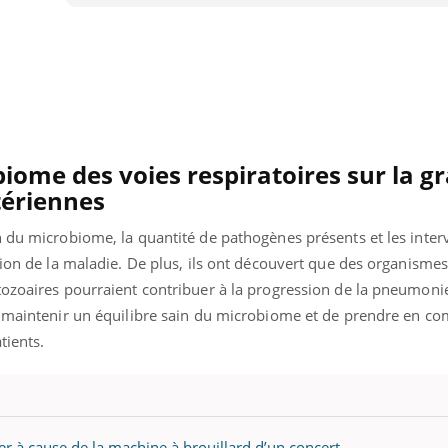
iome des voies respiratoires sur la gr
ériennes
n du microbiome, la quantité de pathogènes présents et les inter
tion de la maladie. De plus, ils ont découvert que des organismes 
tozoaires pourraient contribuer à la progression de la pneumoni
e maintenir un équilibre sain du microbiome et de prendre en co
tients.
Youtube
bète & Ramadan 2026
Un « jumeau numériq
tube
Youtube
faciliter l’accès à la 
Ramadan approche, et, pour de
Youtube
préventive
breuses personnes atteintes de
Un établissement lié à u
ète, c'est une période de questions, de
ter à cause de la machine à brouillard d’un concert