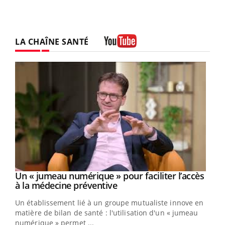
LA CHAÎNE SANTÉ
Youtube
Un « jumeau numérique » pour faciliter l’accès
Youtube
Youtube
à la médecine préventive
Un établissement lié à un groupe mutualiste innove en
e
matière de bilan de santé : l'utilisation d'un « jumeau
numérique » permet ...