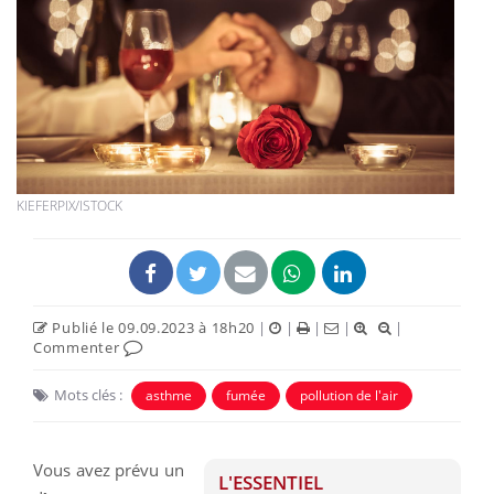
KIEFERPIX/ISTOCK
Publié le 09.09.2023 à 18h20
|
|
|
|
|
Commenter
Mots clés :
asthme
fumée
pollution de l'air
Vous avez prévu un
L'ESSENTIEL