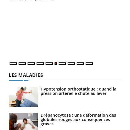
COU
You
Coup
vous
épis
LES MALADIES
Hypotension orthostatique : quand la
pression artérielle chute au lever
Drépanocytose : une déformation des
globules rouges aux conséquences
graves