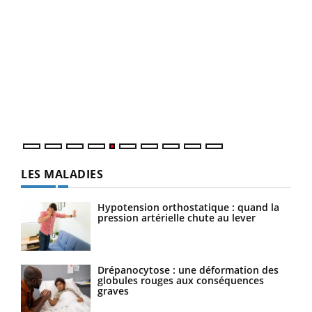
Un 
You
à l
Un é
mati
numé
LES MALADIES
Hypotension orthostatique : quand la
pression artérielle chute au lever
Drépanocytose : une déformation des
globules rouges aux conséquences
graves