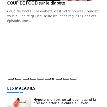
Youtube
cès
COUP DE FOOD sur le diabète
Youtube
Coup de food sur le diabète, c'est votre nouveau rendez-
 en
vous culinaire qui bouscule les idées reçues ! Dans cet
u
épisode, une ...
Qua
You
"Les
trav
DRH 
LES MALADIES
Hypotension orthostatique : quand la
pression artérielle chute au lever