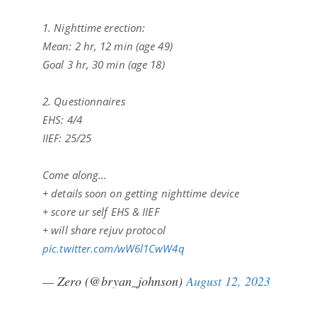
1. Nighttime erection:
Mean: 2 hr, 12 min (age 49)
Goal 3 hr, 30 min (age 18)
2. Questionnaires
EHS: 4/4
IIEF: 25/25
Come along...
+ details soon on getting nighttime device
+ score ur self EHS & IIEF
+ will share rejuv protocol
pic.twitter.com/wW6l1CwW4q
— Zero (@bryan_johnson)
August 12, 2023