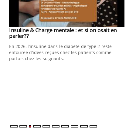
Insuline & Charge mentale : et si on osait en
Youtube
Youtube
parler??
En 2026, l'insuline dans le diabète de type 2 reste
entourée d'idées reçues chez les patients comme
parfois chez les soignants.
Ecz
You
pour
L'ét
Vaca
Nos 