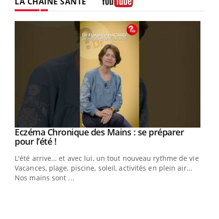
LA CHAÎNE SANTÉ
Youtube
Eczéma Chronique des Mains : se préparer
Youtube
Youtube
pour l’été !
L'été arrive… et avec lui, un tout nouveau rythme de vie !
Vacances, plage, piscine, soleil, activités en plein air…
Nos mains sont ...
Dia
You