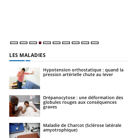
Le 
pers
ques
LES MALADIES
Hypotension orthostatique : quand la
pression artérielle chute au lever
Drépanocytose : une déformation des
globules rouges aux conséquences
graves
Maladie de Charcot (Sclérose latérale
amyotrophique)