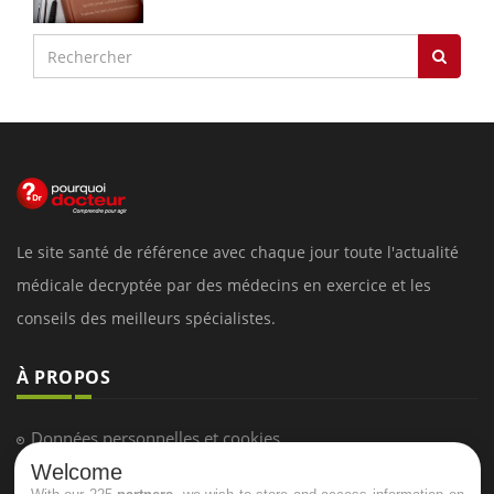
Le site santé de référence avec chaque jour toute l'actualité
médicale decryptée par des médecins en exercice et les
conseils des meilleurs spécialistes.
À PROPOS
Données personnelles et cookies
Welcome
Qui sommes-nous