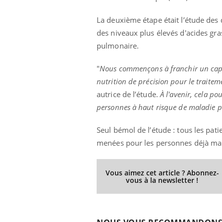
La deuxième étape était l’étude des 
des niveaux plus élevés d'acides gra
pulmonaire.
Eczéma Chronique des Mains :
Car
Youtube
You
Youtube
expliquer ma maladie
pré
"
Nous commençons à franchir un cap d
Il y a des sujets qui sont faciles à aborder...
Fati
nutrition de précision pour le traite
d'autres non ! D'un côté, poser des
mêm
questions sur la maladie d'un proche c'est
care
autrice de l’étude.
À l'avenir, cela p
montrer ...
...
personnes à haut risque de maladie 
Seul bémol de l’étude : tous les pat
menées pour les personnes déjà ma
Vous aimez cet article ? Abonnez-
vous à la newsletter !