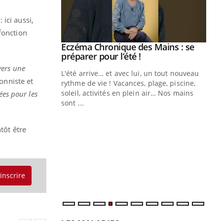
ici aussi,
fonction
ale : et si on
Eczéma Chronique des Mains : se
Youtube
ube
Youtube
préparer pour l’été !
vers une
e diabète de type 2
L'été arrive… et avec lui, un tout nouveau
onniste et
çues chez les
rythme de vie ! Vacances, plage, piscine,
ez les soignants.
soleil, activités en plein air… Nos mains
ées pour les
sont ...
Di
You
Le 
tôt être
nom
dia
défi
'inscrire