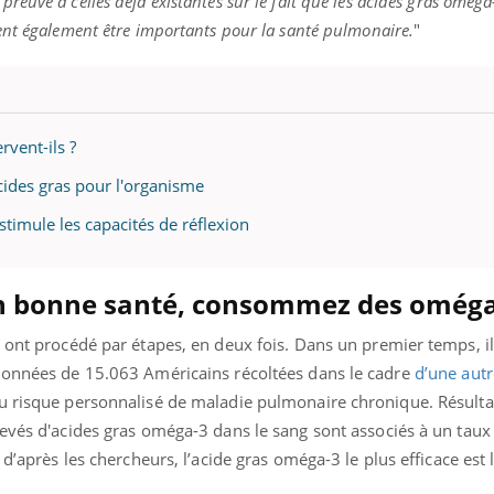
preuve à celles déjà existantes sur le fait que les acides gras oméga
ent également être importants pour la santé pulmonaire.
"
vent-ils ?
cides gras pour l'organisme
imule les capacités de réflexion
n bonne santé, consommez des omég
s ont procédé par étapes, en deux fois. Dans un premier temps, 
données de 15.063 Américains récoltées dans le cadre
d’une autr
u risque personnalisé de maladie pulmonaire chronique. Résultat
evés d'acides gras oméga-3 dans le sang sont associés à un taux
 d’après les chercheurs, l’acide gras oméga-3 le plus efficace est 