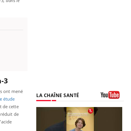
-3, dans le
a-3
ils ont mené
LA CHAÎNE SANTÉ
e étude
Youtube
 de cette
 réduit de
l’acide