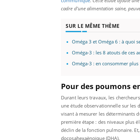
communiqué
.
Cette étude ajoute une 
cadre d'une alimentation saine, peuv
SUR LE MÊME THÈME
Oméga 3 et Oméga 6 : à quoi ser
Oméga-3 : les 8 atouts de ces a
Oméga-3 : en consommer plus st
Pour des poumons e
Durant leurs travaux, les chercheur
une étude observationnelle sur les 
visant à mesurer les déterminants d
première étape : des niveaux plus él
déclin de la fonction pulmonaire. Et,
docosahexaènoïque (DHA).