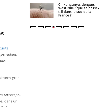
 oublier les
Chikungunya, dengue,
en vacances ?
West Nile : que se passe-
t-il dans le sud de la
France ?
ns
curité
spensables,
 pas
poissons gras
 en savons peu
ce, dans un