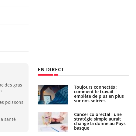
EN DIRECT
acides gras
é infantile : un
Toujours connectés :
n.
s’interroge sur
comment le travail
x élevé en France
empiète de plus en plus
sur nos soirées
es poissons
e à risque : ce jus
Cancer colorectal : une
attire l'attention
stratégie simple aurait
la santé
rcheurs
changé la donne au Pays
basque