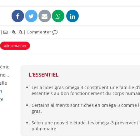
|
|
|
Commenter
alimentation
stème
L'ESSENTIEL
tine…
elle
Les acides gras oméga 3 constituent une famille d’
Syndrome métabolique :
Mortalit
n
essentiels au bon fonctionnement du corps humai
quels sont les meilleurs
rapport 
exercices physiques ?
son tau
re
Certains aliments sont riches en oméga-3 comme l
i
gras.
Comment éviter une otite
Grossess
pendant les vacances ?
naturel 
Selon une nouvelle étude, les oméga-3 préservent 
des che
pulmonaire.