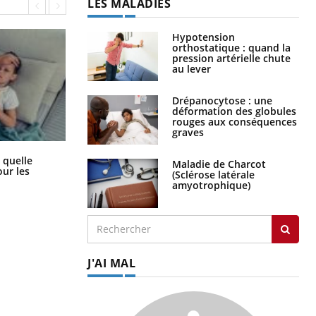
LES MALADIES
Hypotension
orthostatique : quand la
pression artérielle chute
au lever
Drépanocytose : une
déformation des globules
rouges aux conséquences
graves
Syndrome métabolique : quels sont
 quelle
Maladie de Charcot
les meilleurs exercices physiques ?
ur les
(Sclérose latérale
amyotrophique)
J'AI MAL