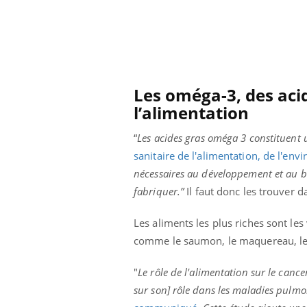
Bébés, jeunes enfants :
quelle trousse à
pharmacie pour les
vacances ?
Les oméga-3, des acid
l’alimentation
“
Les acides gras oméga 3 constituent u
sanitaire de l'alimentation, de l'env
nécessaires au développement et au 
fabriquer.”
Il faut donc les trouver d
Les aliments les plus riches sont les 
comme le saumon, le maquereau, le t
"
Le rôle de l'alimentation sur le canc
sur son] rôle dans les maladies pulm