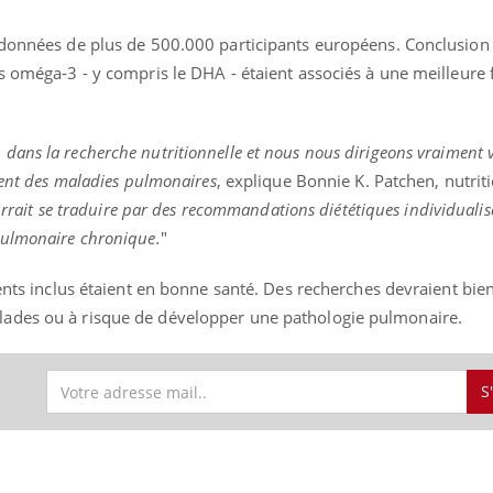
données de plus de 500.000 participants européens. Conclusion : 
s oméga-3 - y compris le DHA - étaient associés à une meilleure 
ence en fer : comprendre pour
Insuline & Charge ment
tube
Youtube
Youtube
Yout
venir
osait en parler??
ans la recherche nutritionnelle et nous nous dirigeons vraiment 
gue, irritabilité, brouillard mental ou
En 2026, l'insuline dans l
ment des maladies pulmonaires
, explique Bonnie K. Patchen, nutriti
e alopécie… Les symptômes de la
reste entourée d'idées re
nce en fer sont multiples ce qui la rend
patients comme parfois ch
ourrait se traduire par des recommandations diététiques individualis
pulmonaire chronique.
"
ients inclus étaient en bonne santé. Des recherches devraient bien
lades ou à risque de développer une pathologie pulmonaire.
S