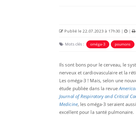
Publié le 22.07.2023 à 17h30
|
|
Mots clés :
oméga-3
poumons
Ils sont bons pour le cerveau, le sy
nerveux et cardiovasculaire et la ré
Les oméga-3 ! Mais, selon une nouv
Les troubles du sommeil
étude publiée dans la revue
America
modifient votre cerveau !
Journal of Respiratory and Critical Ca
Medicine
, les oméga-3 seraient auss
excellent pour la santé pulmonaire.
Mon enfant est-il trop
sensible ou simplement
très empathique ?