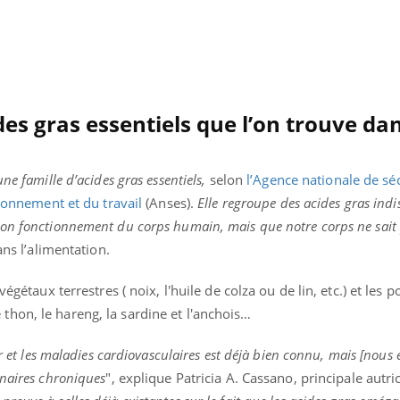
Hantavirus : un cas
Comment
détecté chez un touriste
écrans 
en France
es gras essentiels que l’on trouve da
ne famille d’acides gras essentiels,
selon
l’Agence nationale de sé
ironnement et du travail
(Anses).
Elle regroupe des acides gras indi
bon fonctionnement du corps humain, mais que notre corps ne sait
ans l’alimentation.
végétaux terrestres ( noix, l'huile de colza ou de lin, etc.) et les 
hon, le hareng, la sardine et l'anchois…
er et les maladies cardiovasculaires est déjà bien connu, mais [nous
onaires chroniques
", explique Patricia A. Cassano, principale autri