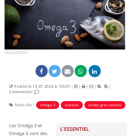
CEGLI/ISTOCK
Publié le 13.07.2023 à 15h07
|
|
|
|
|
Commenter
Mots clés :
oméga-3
nutrition
acides gras saturés
Les Oméga 3 et
L'ESSENTIEL
Oméga 6 sont des