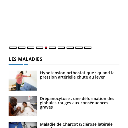
LA CHAÎNE SANTÉ
Youtube